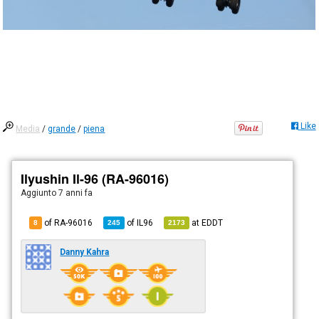
Like
Media
/
grande
/
piena
Ilyushin Il-96 (RA-96016)
Aggiunto
7 anni fa
of RA-96016
of
IL96
at
EDDT
8
245
2173
Danny Kahra