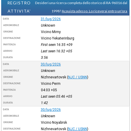
REGISTRO
Desideri una ricerca completa dello storico di RA-96016 dal
ATTIVITA'
1998?
Acquista adesso. Lo riceverai entro un'ora
31/lug/2026
DATA
Unknown
AEROMOBILE
Vicino Mirny
ORIGINE
Vicino Yekaterinburg
DESTINAZIONE
First seen 16:35
+09
PARTENZA
Last seen 16:32
+05
ARRIVO
3:56
DURATA
30/lug/2026
DATA
Unknown
AEROMOBILE
Nizhnevartovsk
(
NJC / USNN
)
ORIGINE
Vicino Perm
DESTINAZIONE
04:03
+05
PARTENZA
Last seen 05:46
+05
ARRIVO
1:42
DURATA
30/lug/2026
DATA
Unknown
AEROMOBILE
Vicino Noyabrsk
ORIGINE
Nizhnevartovsk
(
NJC / USNN
)
DESTINAZIONE