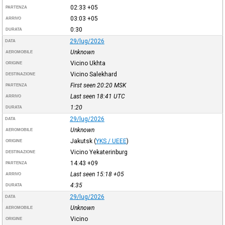
02:33
+05
PARTENZA
03:03
+05
ARRIVO
0:30
DURATA
29/lug/2026
DATA
Unknown
AEROMOBILE
Vicino Ukhta
ORIGINE
Vicino Salekhard
DESTINAZIONE
First seen 20:20
MSK
PARTENZA
Last seen 18:41
UTC
ARRIVO
1:20
DURATA
29/lug/2026
DATA
Unknown
AEROMOBILE
Jakutsk
(
YKS / UEEE
)
ORIGINE
Vicino Yekaterinburg
DESTINAZIONE
14:43
+09
PARTENZA
Last seen 15:18
+05
ARRIVO
4:35
DURATA
29/lug/2026
DATA
Unknown
AEROMOBILE
Vicino
ORIGINE