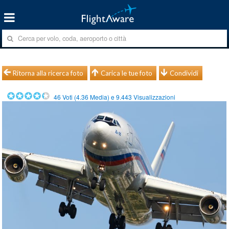
Ritorna alla ricerca foto
Carica le tue foto
Condividi
46
Voti (
4.36
Media) e
9.443
Visualizzazioni