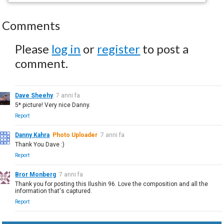
Comments
Please
log in
or
register
to post a
comment.
Dave Sheehy
7 anni fa
5* picture! Very nice Danny.
Report
Danny Kahra
Photo Uploader
7 anni fa
Thank You Dave :)
Report
Bror Monberg
7 anni fa
Thank you for posting this Ilushin 96. Love the composition and all the
information that's captured.
Report