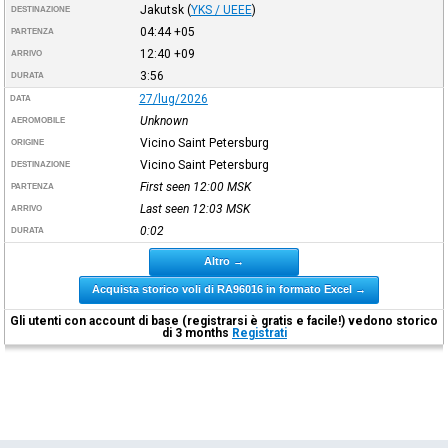
Jakutsk
(
YKS / UEEE
)
DESTINAZIONE
04:44
+05
PARTENZA
12:40
+09
ARRIVO
3:56
DURATA
27/lug/2026
DATA
Unknown
AEROMOBILE
Vicino Saint Petersburg
ORIGINE
Vicino Saint Petersburg
DESTINAZIONE
First seen 12:00
MSK
PARTENZA
Last seen 12:03
MSK
ARRIVO
0:02
DURATA
Altro →
Acquista storico voli di RA96016 in formato Excel →
Gli utenti con account di base (registrarsi è gratis e facile!) vedono storico
di 3 months
Registrati