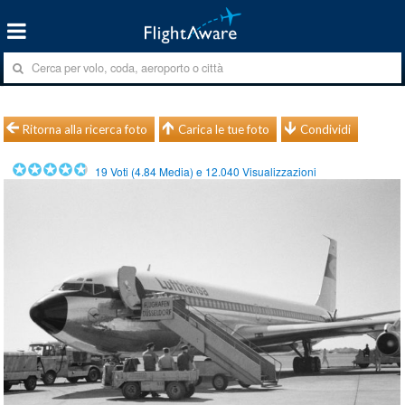
Ritorna alla ricerca foto
Carica le tue foto
Condividi
19
Voti (
4.84
Media) e
12.040
Visualizzazioni