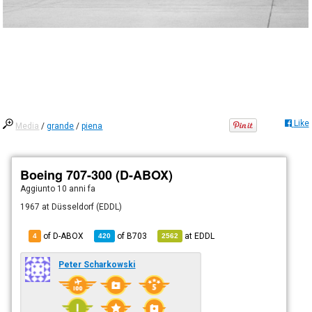
Like
Media
/
grande
/
piena
Boeing 707-300 (D-ABOX)
Aggiunto
10 anni fa
1967 at Düsseldorf (EDDL)
of D-ABOX
of
B703
at
EDDL
4
420
2562
Peter Scharkowski