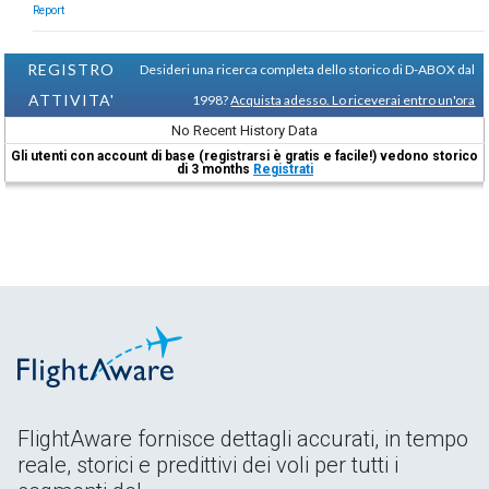
Report
REGISTRO
Desideri una ricerca completa dello storico di D-ABOX dal
ATTIVITA'
1998?
Acquista adesso. Lo riceverai entro un'ora
No Recent History Data
Gli utenti con account di base (registrarsi è gratis e facile!) vedono storico
di 3 months
Registrati
FlightAware fornisce dettagli accurati, in tempo
reale, storici e predittivi dei voli per tutti i