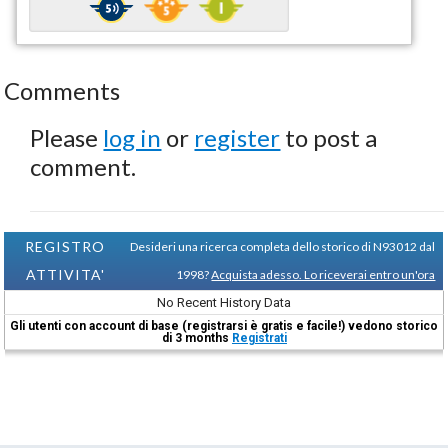
Comments
Please
log in
or
register
to post a
comment.
REGISTRO
Desideri una ricerca completa dello storico di N93012 dal
ATTIVITA'
1998?
Acquista adesso. Lo riceverai entro un'ora
No Recent History Data
Gli utenti con account di base (registrarsi è gratis e facile!) vedono storico
di 3 months
Registrati