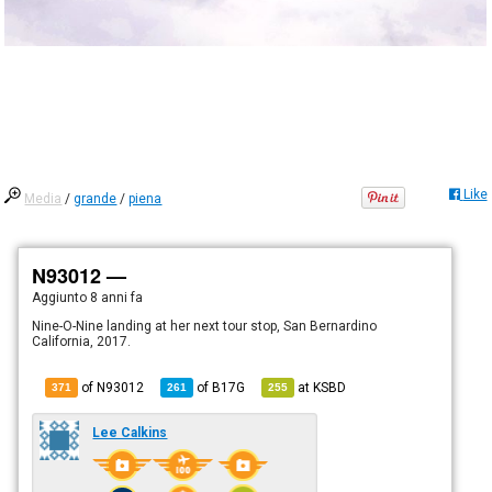
Like
Media
/
grande
/
piena
N93012 —
Aggiunto
8 anni fa
Nine-O-Nine landing at her next tour stop, San Bernardino
California, 2017.
of N93012
of
B17G
at
KSBD
371
261
255
Lee Calkins