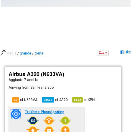
Like
Media
/
grande
/
piena
Airbus A320 (N633VA)
Aggiunto
7 anni fa
Arriving from San Fransisco.
of N633VA
of
A320
at
KPHL
26
65663
5523
Tri-State PlaneSpotting