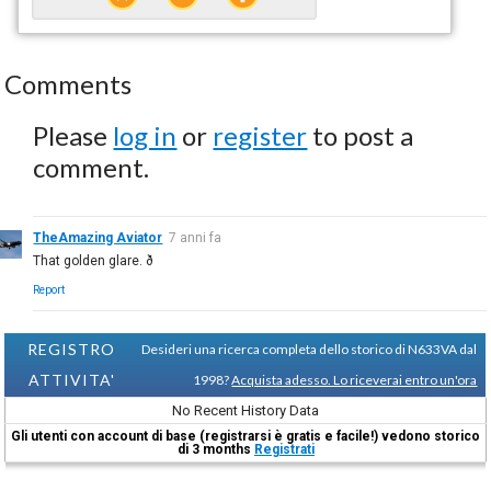
Comments
Please
log in
or
register
to post a
comment.
TheAmazing Aviator
7 anni fa
That golden glare. ð
Report
REGISTRO
Desideri una ricerca completa dello storico di N633VA dal
ATTIVITA'
1998?
Acquista adesso. Lo riceverai entro un'ora
No Recent History Data
Gli utenti con account di base (registrarsi è gratis e facile!) vedono storico
di 3 months
Registrati