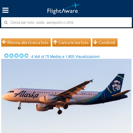
Ritorna alla ricerca foto
Carica le tue foto
Condividi
4
Voti (
4.75
Media) e
1.805
Visualizzazioni