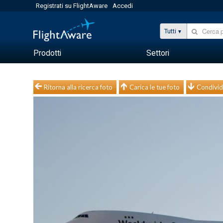
Registrati su FlightAware
Accedi
Tutti
Prodotti
Settori
Ritorna alla ricerca foto
Carica le tue foto
Condivid