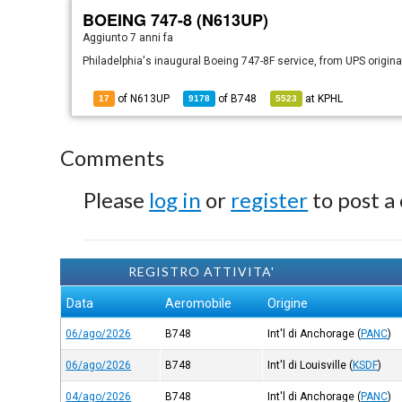
BOEING 747-8 (N613UP)
Aggiunto
7 anni fa
Philadelphia's inaugural Boeing 747-8F service, from UPS originat
of N613UP
of
B748
at
KPHL
17
9178
5523
Comments
Please
log in
or
register
to post a
REGISTRO ATTIVITA'
Data
Aeromobile
Origine
06/ago/2026
B748
Int'l di Anchorage
(
PANC
)
06/ago/2026
B748
Int'l di Louisville
(
KSDF
)
04/ago/2026
B748
Int'l di Anchorage
(
PANC
)