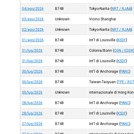
04/ago/2026
B748
Tokyo-Narita
(
NRT / RJAA
)
03/ago/2026
Unknown
Vicino Shanghai
02/ago/2026
Unknown
Tokyo-Narita
(
NRT / RJAA
)
01/ago/2026
B748
Int'l di Louisville
(
KSDF
)
31/lug/2026
B748
Colonia/Bonn
(
CGN / EDDK
31/lug/2026
B748
Int'l di Louisville
(
KSDF
)
30/lug/2026
B748
Int'l di Anchorage
(
PANC
)
30/lug/2026
B748
Taiwan-Taoyuan
(
TPE / RC
30/lug/2026
Unknown
internazionale di Hong Ko
28/lug/2026
B748
Int'l di Anchorage
(
PANC
)
28/lug/2026
B748
Int'l di Louisville
(
KSDF
)
27/lug/2026
B748
Int'l di Anchorage
(
PANC
)