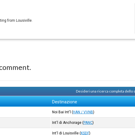
ing from Lousiville.
 comment.
Desideri una ricerca completa dello
Destinazione
Noi Bai Int'l
(
HAN / VVNB
)
Int'l di Anchorage
(
PANC
)
Int'l di Louisville
(
KSDF
)