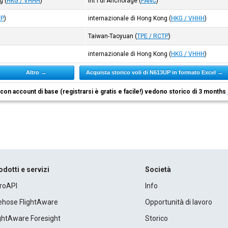
ng
(
HKG / VHHH
)
Int'l di Anchorage
(
PANC
)
TP
)
internazionale di Hong Kong
(
HKG / VHHH
)
Taiwan-Taoyuan
(
TPE / RCTP
)
internazionale di Hong Kong
(
HKG / VHHH
)
Altro →
Acquista storico voli di N613UP in formato Excel →
i con account di base (registrarsi è gratis e facile!) vedono storico di 3 months
odotti e servizi
Società
roAPI
Info
rehose FlightAware
Opportunità di lavoro
ightAware Foresight
Storico