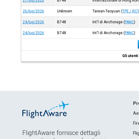
27/lug/2026
B748
internazionale di Hong Ko
26/lug/2026
Unknown
Taiwan-Taoyuan
(
TPE / RC
24/lug/2026
B748
Int'l di Anchorage
(
PANC
)
24/lug/2026
B748
Int'l di Anchorage
(
PANC
)
Gli utent
Pr
Ae
Fi
FlightAware fornisce dettagli
Fl