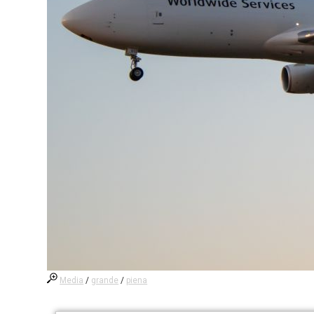
Media
/
grande
/
piena