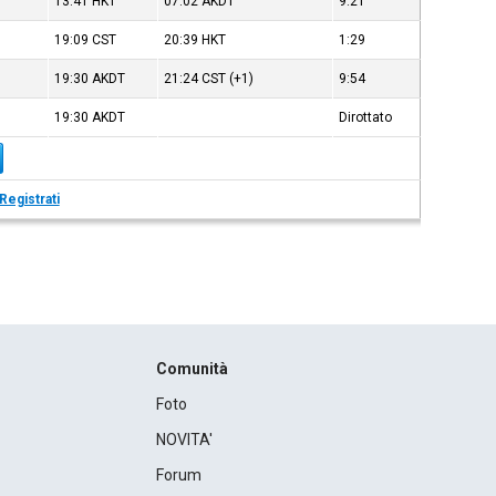
13:41
HKT
07:02
AKDT
9:21
19:09
CST
20:39
HKT
1:29
19:30
AKDT
21:24
CST
(+1)
9:54
19:30
AKDT
Dirottato
Registrati
Comunità
Foto
NOVITA'
Forum