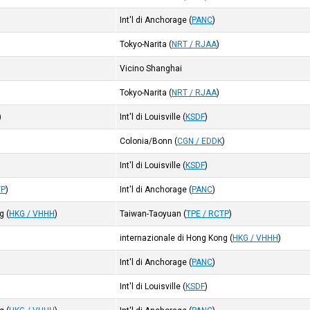
Int'l di Anchorage
(
PANC
)
Tokyo-Narita
(
NRT / RJAA
)
Vicino Shanghai
Tokyo-Narita
(
NRT / RJAA
)
)
Int'l di Louisville
(
KSDF
)
Colonia/Bonn
(
CGN / EDDK
)
Int'l di Louisville
(
KSDF
)
TP
)
Int'l di Anchorage
(
PANC
)
ng
(
HKG / VHHH
)
Taiwan-Taoyuan
(
TPE / RCTP
)
internazionale di Hong Kong
(
HKG / VHHH
)
Int'l di Anchorage
(
PANC
)
Int'l di Louisville
(
KSDF
)