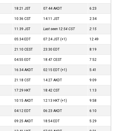
18:21
JST
07:44
AKDT
6:23
10:36
CST
14:11
JST
2:34
11:39
JST
Last seen 12:54
CST
2:15
05:34
EDT
07:24
JST
(+1)
12:49
21:10
CEST
23:30
EDT
8:19
04:55
EDT
18:47
CEST
7:52
16:34
AKDT
02:15
EDT
(+1)
5:41
21:18
CST
14:27
AKDT
9:09
17:29
HKT
18:42
CST
1:13
10:15
AKDT
12:13
HKT
(+1)
9:58
04:12
EDT
06:23
AKDT
6:10
09:25
AKDT
18:54
EDT
5:29