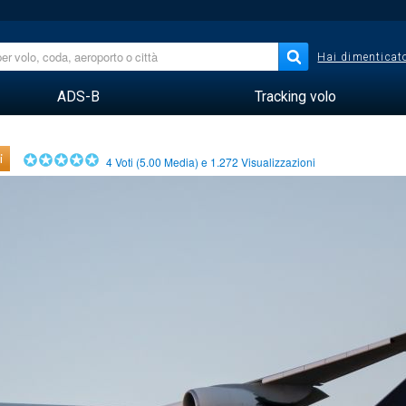
Hai dimenticato
ADS-B
Tracking volo
i
4
Voti (
5.00
Media) e
1.272
Visualizzazioni