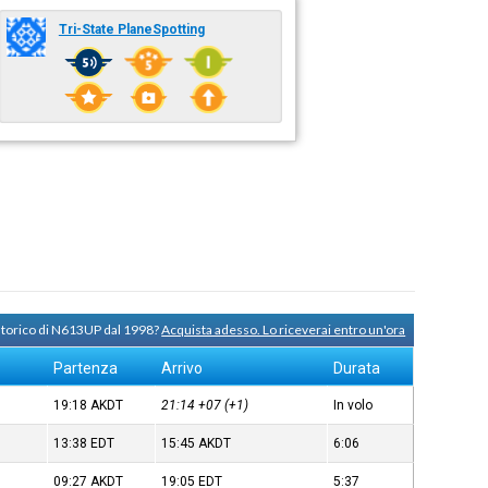
Tri-State PlaneSpotting
 storico di N613UP dal 1998?
Acquista adesso. Lo riceverai entro un'ora
Partenza
Arrivo
Durata
19:18
AKDT
21:14
+07
(+1)
In volo
13:38
EDT
15:45
AKDT
6:06
09:27
AKDT
19:05
EDT
5:37