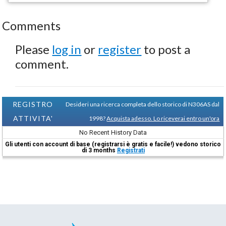
Comments
Please
log in
or
register
to post a
comment.
REGISTRO
Desideri una ricerca completa dello storico di N306AS dal
ATTIVITA'
1998?
Acquista adesso. Lo riceverai entro un'ora
No Recent History Data
Gli utenti con account di base (registrarsi è gratis e facile!) vedono storico
di 3 months
Registrati