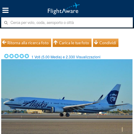
Ritorna alla ricerca foto
Carica le tue foto
Condividi
1
Voti (
5.00
Media) e
2.330
Visualizzazioni