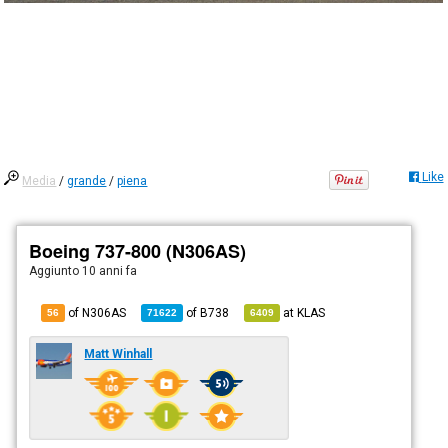
Like
Media
/
grande
/
piena
Boeing 737-800 (N306AS)
Aggiunto
10 anni fa
of N306AS
of
B738
at
KLAS
56
71622
6409
Matt Winhall