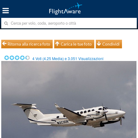
Ritorna alla ricerca foto
Carica le tue foto
Condividi
4
Voti (
4.25
Media) e
3.051
Visualizzazioni