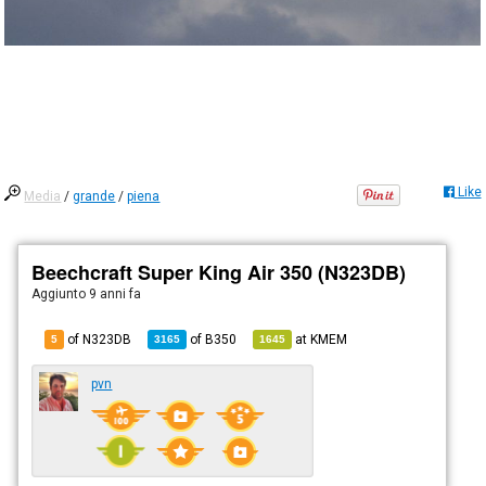
Like
Media
/
grande
/
piena
Beechcraft Super King Air 350 (N323DB)
Aggiunto
9 anni fa
of N323DB
of
B350
at
KMEM
5
3165
1645
pvn