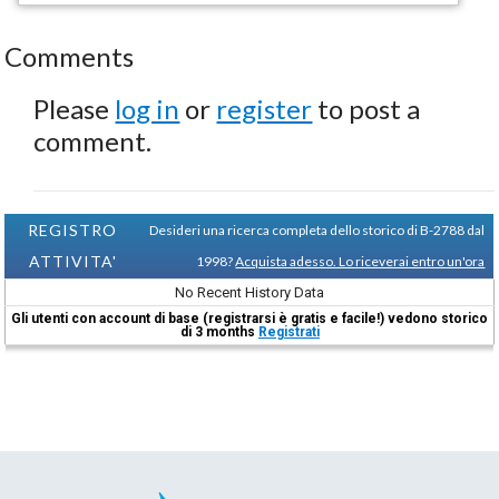
Comments
Please
log in
or
register
to post a
comment.
REGISTRO
Desideri una ricerca completa dello storico di B-2788 dal
ATTIVITA'
1998?
Acquista adesso. Lo riceverai entro un'ora
No Recent History Data
Gli utenti con account di base (registrarsi è gratis e facile!) vedono storico
di 3 months
Registrati