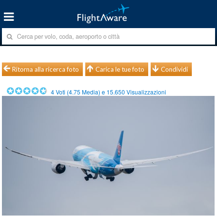
Ritorna alla ricerca foto
Carica le tue foto
Condividi
4
Voti (
4.75
Media) e
15.650
Visualizzazioni