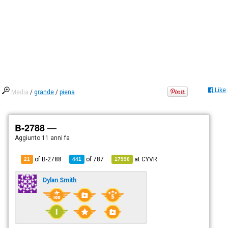
Like
Media
/
grande
/
piena
B-2788 —
Aggiunto
11 anni fa
of B-2788
of
787
at
CYVR
21
441
17990
Dylan Smith