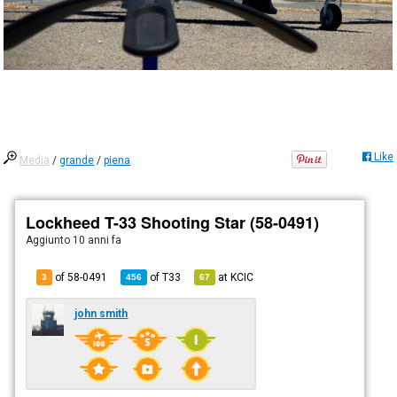
Like
Media
/
grande
/
piena
Lockheed T-33 Shooting Star (58-0491)
Aggiunto
10 anni fa
of 58-0491
of
T33
at
KCIC
3
456
67
john smith