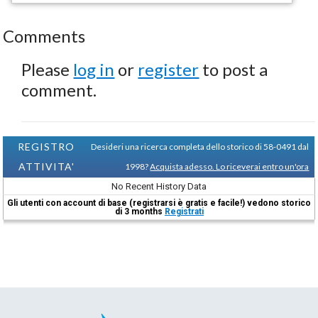
Comments
Please
log in
or
register
to post a
comment.
REGISTRO
Desideri una ricerca completa dello storico di 58-0491 dal
ATTIVITA'
1998?
Acquista adesso. Lo riceverai entro un'ora
No Recent History Data
Gli utenti con account di base (registrarsi è gratis e facile!) vedono storico
di 3 months
Registrati