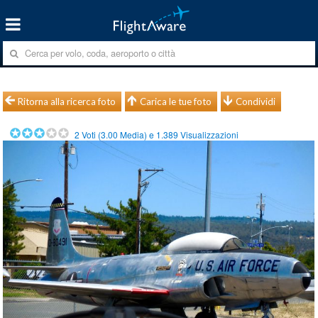
Ritorna alla ricerca foto
Carica le tue foto
Condividi
2
Voti (
3.00
Media) e
1.389
Visualizzazioni