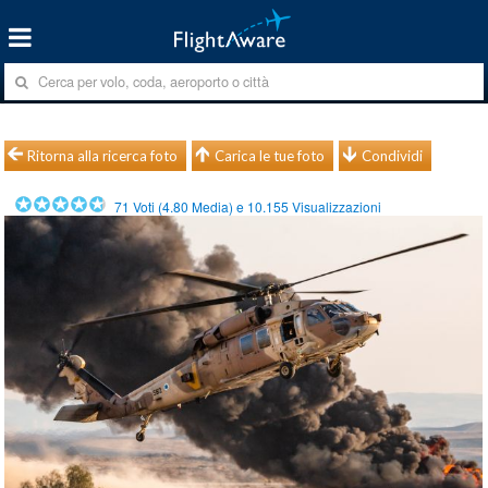
Ritorna alla ricerca foto
Carica le tue foto
Condividi
71
Voti (
4.80
Media) e
10.155
Visualizzazioni