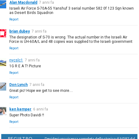
Alan Macdonald
7 anni fa
Israeli Air Force S-70A-55 Yanshuf 3 serial number 582 0f 123 Sqn known
as Desert Birds Squadron
Report
brian dubey
7 anni fa
The designation of S-70 is wrong. The actual number in the Israeli Air
Force is UH-60A/L and 48 copies was supplied to the Israeli government
Report
nycslc1
7 anni fa
1G R E A T! Picture
Report
Don Lynch
7 anni fa
Great pic! Hope we get to see more....
Report
ken kemper
6 anni fa
Super Photo Davidi !!
Report
REGISTRO
Desideri una ricerca completa dello storico di N582 dal