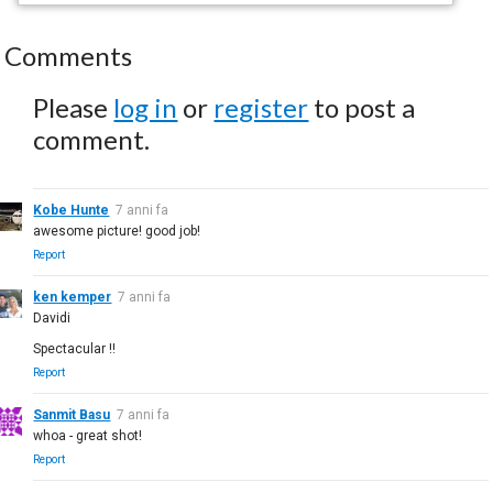
Comments
Please
log in
or
register
to post a
comment.
Kobe Hunte
7 anni fa
awesome picture! good job!
Report
ken kemper
7 anni fa
Davidi
Spectacular !!
Report
Sanmit Basu
7 anni fa
whoa - great shot!
Report