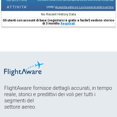
ATTIVITA'
1998?
Acquista adesso. Lo riceverai entro un'ora
No Recent History Data
Gli utenti con account di base (registrarsi è gratis e facile!) vedono storico
di 3 months
Registrati
FlightAware fornisce dettagli accurati, in tempo
reale, storici e predittivi dei voli per tutti i
segmenti del
settore aereo.