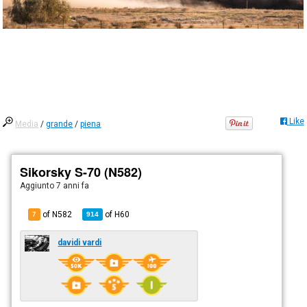
Like
Media
/
grande
/
piena
Sikorsky S-70 (N582)
Aggiunto
7 anni fa
of N582
of
H60
7
914
davidi vardi