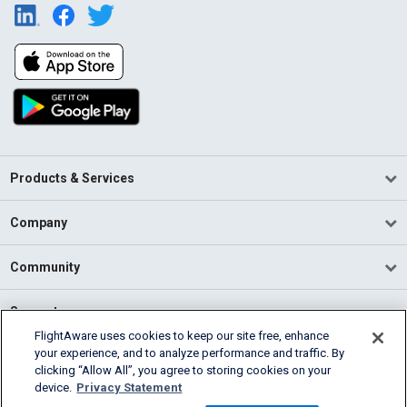
Products & Services
Company
Community
Support
FlightAware uses cookies to keep our site free, enhance
your experience, and to analyze performance and traffic. By
English (USA)
clicking “Allow All”, you agree to storing cookies on your
2026 FlightAware
device.
Privacy Statement