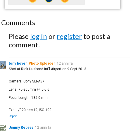
Comments
Please
log in
or
register
to post a
comment.
tony boyer
Photo Uploader
12 anni fa
Shot at Rick Husband Int'l Airport on 9 Sept 2013.
Camera: Sony SLT-A37
Lens: 75-300mm F4.5-5.6
Focal Length: 135.0 mm
Exp: 1/320 sec; f9; ISO 100
Report
Jimmy Repass
12 anni fa