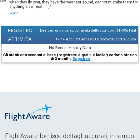
when they fly over, they have the weirdest sound, cannot mistake them for
anything else, neat... ":)"
Report
REGISTRO
Desideri una ricerca completa dello storico di 11-0061 dal
ATTIVITA'
1998?
Acquista adesso. Lo riceverai entro un'ora
No Recent History Data
Gli utenti con account di base (registrarsi è gratis e facile!) vedono storico
di 3 months
Registrati
FlightAware fornisce dettagli accurati, in tempo