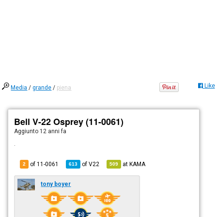
Like
Media
/
grande
/
piena
Bell V-22 Osprey (11-0061)
Aggiunto
12 anni fa
.
of 11-0061
of
V22
at
KAMA
2
613
509
tony boyer