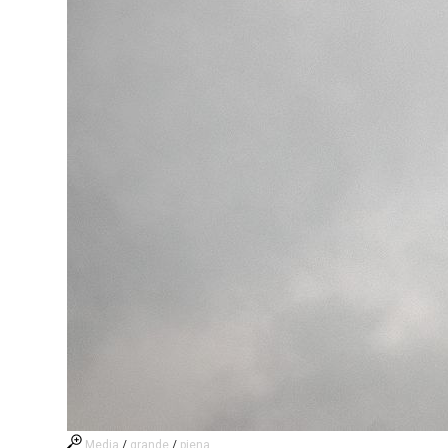
Media
/
grande
/
piena