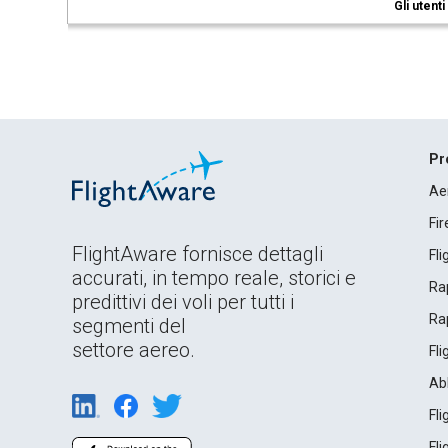
Gli utent
Pr
Ae
Fi
FlightAware fornisce dettagli
Fl
accurati, in tempo reale, storici e
Rap
predittivi dei voli per tutti i
Rap
segmenti del
settore aereo.
Fl
Ab
Fl
Fl