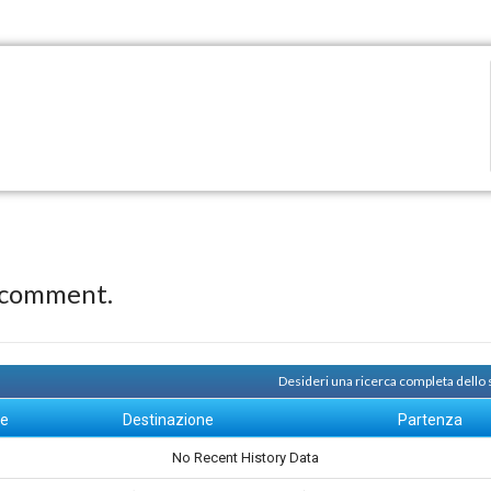
 comment.
Desideri una ricerca completa dello
ne
Destinazione
Partenza
No Recent History Data