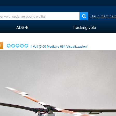
Hai dimenticato
ADS-B
Tracking volo
i
1
Voti (
5.00
Media) e
634
Visualizzazioni