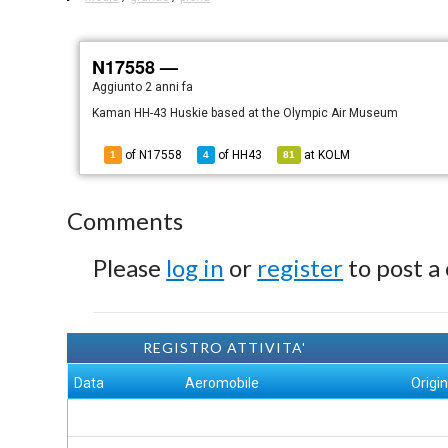
N17558 —
Aggiunto
2 anni fa
Kaman HH-43 Huskie based at the Olympic Air Museum
of N17558
of
HH43
at
KOLM
1
4
81
Comments
Please
log in
or
register
to post a
REGISTRO ATTIVITA'
Data
Aeromobile
Origi