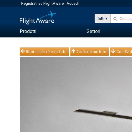
Registrati su FlightAware
Accedi
Tutti
Prodotti
Settori
Ritorna alla ricerca foto
Carica le tue foto
Condivid