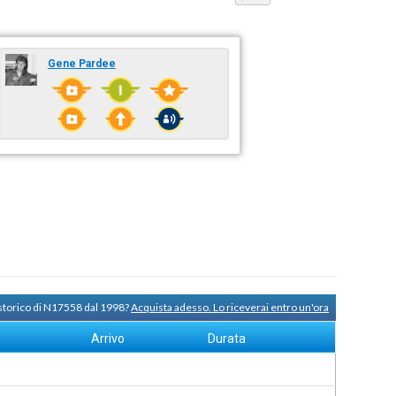
Gene Pardee
 storico di N17558 dal 1998?
Acquista adesso. Lo riceverai entro un'ora
Arrivo
Durata