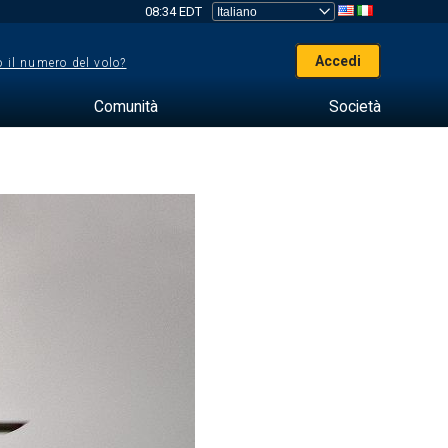
08:34 EDT
Accedi
 il numero del volo?
Comunità
Società