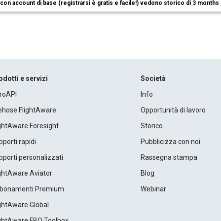
i con account di base (registrarsi è gratis e facile!) vedono storico di 3 months
odotti e servizi
Società
roAPI
Info
rehose FlightAware
Opportunità di lavoro
ightAware Foresight
Storico
porti rapidi
Pubblicizza con noi
porti personalizzati
Rassegna stampa
ightAware Aviator
Blog
bonamenti Premium
Webinar
ightAware Global
ightAware FBO Toolbox