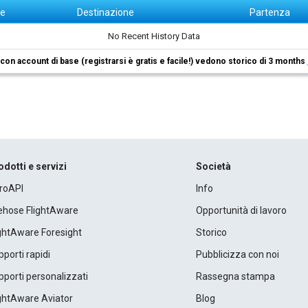
ne
Destinazione
Partenza
No Recent History Data
i con account di base (registrarsi è gratis e facile!) vedono storico di 3 months
odotti e servizi
Società
roAPI
Info
rehose FlightAware
Opportunità di lavoro
ightAware Foresight
Storico
porti rapidi
Pubblicizza con noi
porti personalizzati
Rassegna stampa
ightAware Aviator
Blog