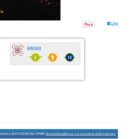
Like
AAVpilot
 storico di N76200 dal 1998?
Acquista adesso. Lo riceverai entro un'ora