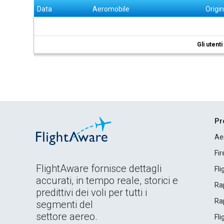
Data
Aeromobile
Origi
Gli utent
Pr
Ae
Fi
FlightAware fornisce dettagli
Fl
accurati, in tempo reale, storici e
Rap
predittivi dei voli per tutti i
Rap
segmenti del
settore aereo.
Fl