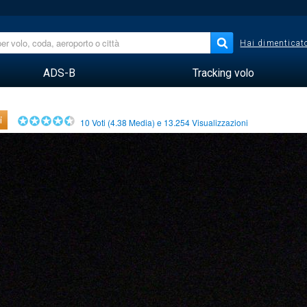
Hai dimenticato
ADS-B
Tracking volo
i
10
Voti (
4.38
Media) e
13.254
Visualizzazioni