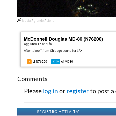
Media
/
grande
/
piena
McDonnell Douglas MD-80 (N76200)
Aggiunto
17 anni fa
After takeoff from Chicago bound for LAX
of N76200
of
MD80
8
1709
Comments
Please
log in
or
register
to post a
REGISTRO ATTIVITA'