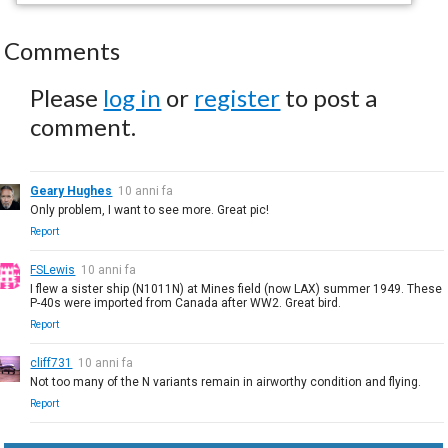
Comments
Please
log in
or
register
to post a
comment.
Geary Hughes
10 anni fa
Only problem, I want to see more. Great pic!
Report
FSLewis
10 anni fa
I flew a sister ship (N1011N) at Mines field (now LAX) summer 1949. These
P-40s were imported from Canada after WW2. Great bird.
Report
cliff731
10 anni fa
Not too many of the N variants remain in airworthy condition and flying.
Report