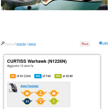
Like
Media
/
grande
/
piena
CURTISS Warhawk (N1226N)
Aggiunto
10 anni fa
of N1226N
of
P40
at
KDAY
42
450
955
Amy Fenster