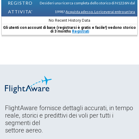
REGISTRO
Desideri una ricerca completa dello storico di N1226N dal
ATTIVITA'
1998?
Acquista adesso. Lo riceverai entro un'ora
No Recent History Data
Gli utenti con account di base (registrarsi è gratis e facile!) vedono storico
di 3 months
Registrati
FlightAware fornisce dettagli accurati, in tempo
reale, storici e predittivi dei voli per tutti i
segmenti del
settore aereo.