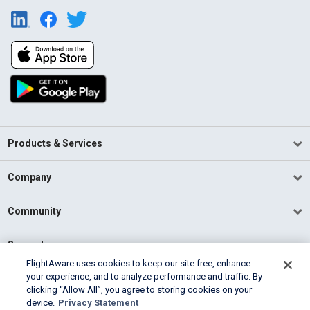
Products & Services
Company
Community
Support
FlightAware uses cookies to keep our site free, enhance
your experience, and to analyze performance and traffic. By
English (USA)
clicking “Allow All”, you agree to storing cookies on your
2026 FlightAware
device.
Privacy Statement