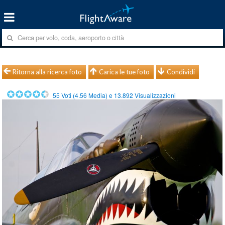
Ritorna alla ricerca foto
Carica le tue foto
Condividi
55
Voti (
4.56
Media) e
13.892
Visualizzazioni