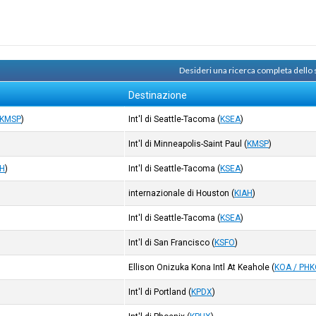
Desideri una ricerca completa dello
Destinazione
KMSP
)
Int'l di Seattle-Tacoma
(
KSEA
)
Int'l di Minneapolis-Saint Paul
(
KMSP
)
AH
)
Int'l di Seattle-Tacoma
(
KSEA
)
internazionale di Houston
(
KIAH
)
Int'l di Seattle-Tacoma
(
KSEA
)
Int'l di San Francisco
(
KSFO
)
Ellison Onizuka Kona Intl At Keahole
(
KOA / PH
Int'l di Portland
(
KPDX
)