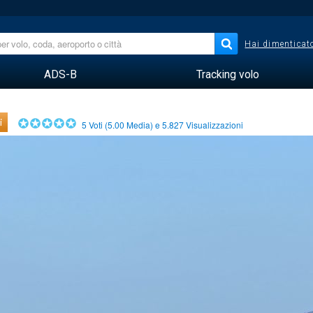
Hai dimenticato
ADS-B
Tracking volo
i
5
Voti (
5.00
Media) e
5.827
Visualizzazioni