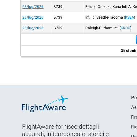
28/lug/2026
B739
Ellison Onizuka Kona Intl At K
28/lug/2026
B739
Int'l di Seattle-Tacoma
(
KSEA
)
28/lug/2026
B739
Raleigh-Durham Intl
(
KRDU
)
Gli utent
Pr
Ae
Fi
FlightAware fornisce dettagli
Fl
accurati, in tempo reale, storici e
Rap