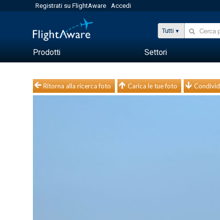
Registrati su FlightAware
Accedi
Tutti
Prodotti
Settori
Ritorna alla ricerca foto
Carica le tue foto
Condivid