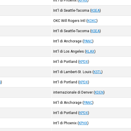
Int'l di Phoenix
(
KPHX
)
Int'l di Seattle-Tacoma
(
KSEA
)
OKC Will Rogers Intl
(
KOKC
)
Int'l di Seattle-Tacoma
(
KSEA
)
Int'l di Anchorage
(
PANC
)
Int'l di Los Angeles
(
KLAX
)
)
Int'l di Portland
(
KPDX
)
Int'l di Lambert-St. Louis
(
KSTL
)
N
)
Int'l di Portland
(
KPDX
)
internazionale di Denver
(
KDEN
)
Int'l di Anchorage
(
PANC
)
Int'l di Portland
(
KPDX
)
Int'l di Phoenix
(
KPHX
)