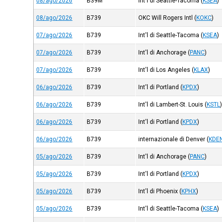
08/ago/2026
B39M
Int'l di Seattle-Tacoma
(
KSEA
)
08/ago/2026
B739
OKC Will Rogers Intl
(
KOKC
)
07/ago/2026
B739
Int'l di Seattle-Tacoma
(
KSEA
)
07/ago/2026
B739
Int'l di Anchorage
(
PANC
)
07/ago/2026
B739
Int'l di Los Angeles
(
KLAX
)
06/ago/2026
B739
Int'l di Portland
(
KPDX
)
06/ago/2026
B739
Int'l di Lambert-St. Louis
(
KSTL
06/ago/2026
B739
Int'l di Portland
(
KPDX
)
06/ago/2026
B739
internazionale di Denver
(
KDE
05/ago/2026
B739
Int'l di Anchorage
(
PANC
)
05/ago/2026
B739
Int'l di Portland
(
KPDX
)
05/ago/2026
B739
Int'l di Phoenix
(
KPHX
)
05/ago/2026
B739
Int'l di Seattle-Tacoma
(
KSEA
)