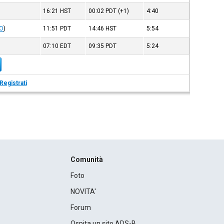
16:21
HST
00:02
PDT
(+1)
4:40
KO
)
11:51
PDT
14:46
HST
5:54
07:10
EDT
09:35
PDT
5:24
Registrati
Comunità
Foto
NOVITA'
Forum
Ospita un sito ADS-B