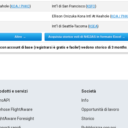
eahole
(
KOA / PHKO
)
Int'l di San Francisco
(
KSFO
)
Ellison Onizuka Kona Intl At Keahole
(
KOA / PH
Int'l di Seattle-Tacoma
(
KSEA
)
Altro →
Acquista storico voli di N413AS in formato Excel →
i con account di base (registrarsi è gratis e facile!) vedono storico di 3 months
odotti e servizi
Società
roAPI
Info
rehose FlightAware
Opportunità di lavoro
ightAware Foresight
Storico
porti rapidi
Pubblicizza con noi