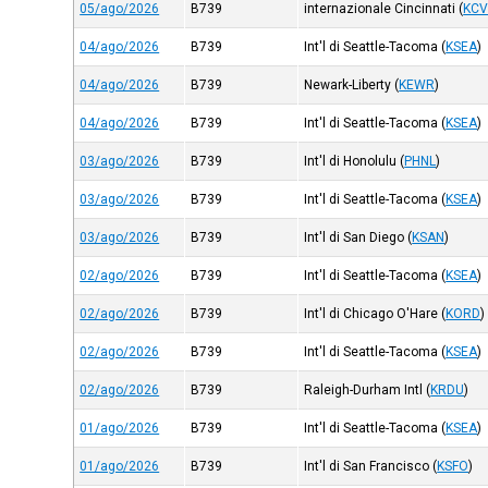
05/ago/2026
B739
internazionale Cincinnati
(
KC
04/ago/2026
B739
Int'l di Seattle-Tacoma
(
KSEA
)
04/ago/2026
B739
Newark-Liberty
(
KEWR
)
04/ago/2026
B739
Int'l di Seattle-Tacoma
(
KSEA
)
03/ago/2026
B739
Int'l di Honolulu
(
PHNL
)
03/ago/2026
B739
Int'l di Seattle-Tacoma
(
KSEA
)
03/ago/2026
B739
Int'l di San Diego
(
KSAN
)
02/ago/2026
B739
Int'l di Seattle-Tacoma
(
KSEA
)
02/ago/2026
B739
Int'l di Chicago O'Hare
(
KORD
)
02/ago/2026
B739
Int'l di Seattle-Tacoma
(
KSEA
)
02/ago/2026
B739
Raleigh-Durham Intl
(
KRDU
)
01/ago/2026
B739
Int'l di Seattle-Tacoma
(
KSEA
)
01/ago/2026
B739
Int'l di San Francisco
(
KSFO
)