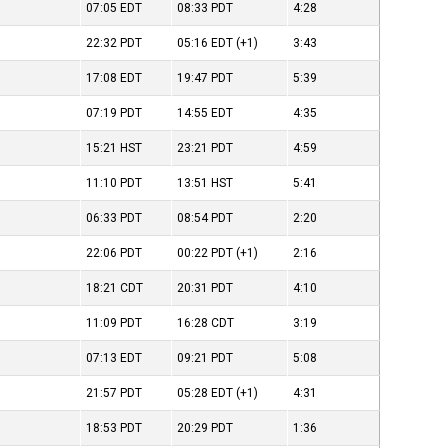
07:05
EDT
08:33
PDT
4:28
22:32
PDT
05:16
EDT
(+1)
3:43
17:08
EDT
19:47
PDT
5:39
07:19
PDT
14:55
EDT
4:35
15:21
HST
23:21
PDT
4:59
11:10
PDT
13:51
HST
5:41
06:33
PDT
08:54
PDT
2:20
22:06
PDT
00:22
PDT
(+1)
2:16
18:21
CDT
20:31
PDT
4:10
11:09
PDT
16:28
CDT
3:19
07:13
EDT
09:21
PDT
5:08
21:57
PDT
05:28
EDT
(+1)
4:31
18:53
PDT
20:29
PDT
1:36