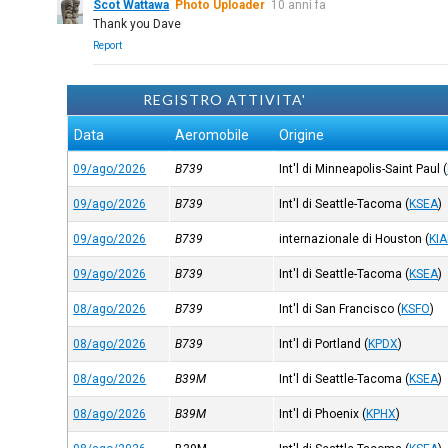
Scot Wattawa
Photo Uploader
10 anni fa
Thank you Dave
Report
REGISTRO ATTIVITA'
Data
Aeromobile
Origine
09/ago/2026
B739
Int'l di Minneapolis-Saint Paul
(
09/ago/2026
B739
Int'l di Seattle-Tacoma
(
KSEA
)
09/ago/2026
B739
internazionale di Houston
(
KI
09/ago/2026
B739
Int'l di Seattle-Tacoma
(
KSEA
)
08/ago/2026
B739
Int'l di San Francisco
(
KSFO
)
08/ago/2026
B739
Int'l di Portland
(
KPDX
)
08/ago/2026
B39M
Int'l di Seattle-Tacoma
(
KSEA
)
08/ago/2026
B39M
Int'l di Phoenix
(
KPHX
)