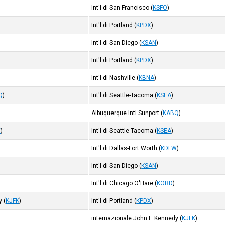
Int'l di San Francisco
(
KSFO
)
Int'l di Portland
(
KPDX
)
Int'l di San Diego
(
KSAN
)
Int'l di Portland
(
KPDX
)
Int'l di Nashville
(
KBNA
)
Q
)
Int'l di Seattle-Tacoma
(
KSEA
)
Albuquerque Intl Sunport
(
KABQ
)
W
)
Int'l di Seattle-Tacoma
(
KSEA
)
Int'l di Dallas-Fort Worth
(
KDFW
)
Int'l di San Diego
(
KSAN
)
Int'l di Chicago O'Hare
(
KORD
)
y
(
KJFK
)
Int'l di Portland
(
KPDX
)
internazionale John F. Kennedy
(
KJFK
)