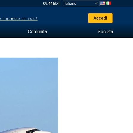
09:44 EDT
Accedi
 il numero del volo?
Comunità
Società