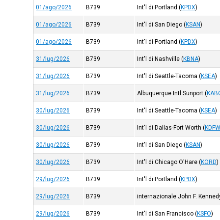
01/ago/2026
B739
Int'l di Portland
(
KPDX
)
01/ago/2026
B739
Int'l di San Diego
(
KSAN
)
01/ago/2026
B739
Int'l di Portland
(
KPDX
)
31/lug/2026
B739
Int'l di Nashville
(
KBNA
)
31/lug/2026
B739
Int'l di Seattle-Tacoma
(
KSEA
)
31/lug/2026
B739
Albuquerque Intl Sunport
(
KAB
30/lug/2026
B739
Int'l di Seattle-Tacoma
(
KSEA
)
30/lug/2026
B739
Int'l di Dallas-Fort Worth
(
KDF
30/lug/2026
B739
Int'l di San Diego
(
KSAN
)
30/lug/2026
B739
Int'l di Chicago O'Hare
(
KORD
)
29/lug/2026
B739
Int'l di Portland
(
KPDX
)
29/lug/2026
B739
internazionale John F. Kenned
29/lug/2026
B739
Int'l di San Francisco
(
KSFO
)