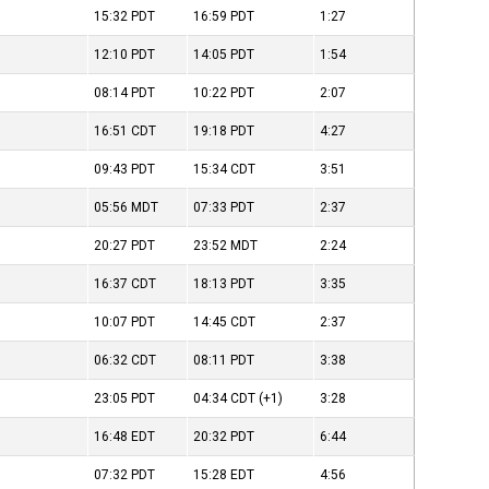
15:32
PDT
16:59
PDT
1:27
12:10
PDT
14:05
PDT
1:54
08:14
PDT
10:22
PDT
2:07
16:51
CDT
19:18
PDT
4:27
09:43
PDT
15:34
CDT
3:51
05:56
MDT
07:33
PDT
2:37
20:27
PDT
23:52
MDT
2:24
16:37
CDT
18:13
PDT
3:35
10:07
PDT
14:45
CDT
2:37
06:32
CDT
08:11
PDT
3:38
23:05
PDT
04:34
CDT
(+1)
3:28
16:48
EDT
20:32
PDT
6:44
07:32
PDT
15:28
EDT
4:56