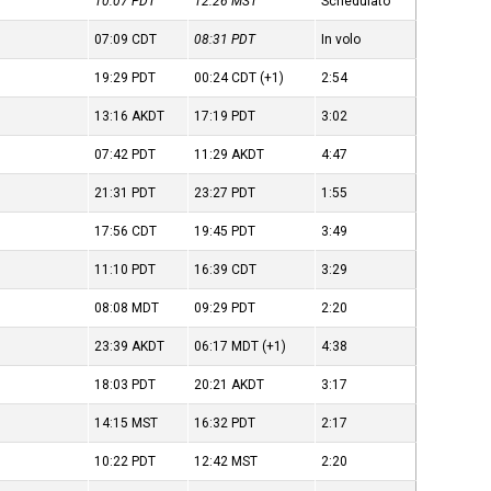
10:07
PDT
12:26
MST
Schedulato
07:09
CDT
08:31
PDT
In volo
19:29
PDT
00:24
CDT
(+1)
2:54
13:16
AKDT
17:19
PDT
3:02
07:42
PDT
11:29
AKDT
4:47
21:31
PDT
23:27
PDT
1:55
17:56
CDT
19:45
PDT
3:49
11:10
PDT
16:39
CDT
3:29
08:08
MDT
09:29
PDT
2:20
23:39
AKDT
06:17
MDT
(+1)
4:38
18:03
PDT
20:21
AKDT
3:17
14:15
MST
16:32
PDT
2:17
10:22
PDT
12:42
MST
2:20