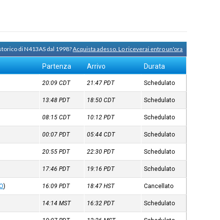
 storico di N413AS dal 1998?
Acquista adesso. Lo riceverai entro un'ora
Partenza
Arrivo
Durata
20:09
CDT
21:47
PDT
Schedulato
13:48
PDT
18:50
CDT
Schedulato
08:15
CDT
10:12
PDT
Schedulato
00:07
PDT
05:44
CDT
Schedulato
20:55
PDT
22:30
PDT
Schedulato
17:46
PDT
19:16
PDT
Schedulato
KO
)
16:09
PDT
18:47
HST
Cancellato
14:14
MST
16:32
PDT
Schedulato