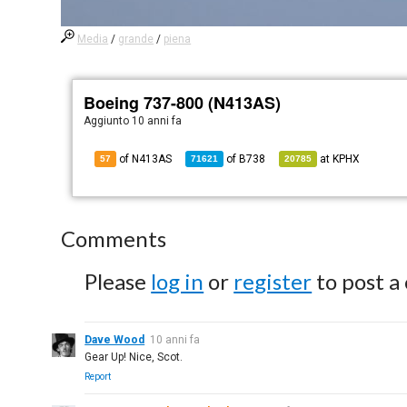
Media
/
grande
/
piena
Boeing 737-800 (N413AS)
Aggiunto
10 anni fa
of N413AS
of
B738
at
KPHX
57
71621
20785
Comments
Please
log in
or
register
to post a
Dave Wood
10 anni fa
Gear Up! Nice, Scot.
Report