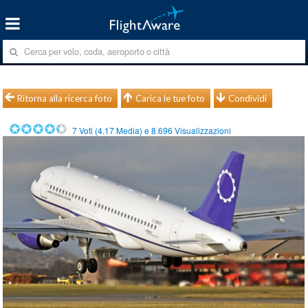
Ritorna alla ricerca foto
Carica le tue foto
Condividi
7
Voti (
4.17
Media) e
8.696
Visualizzazioni