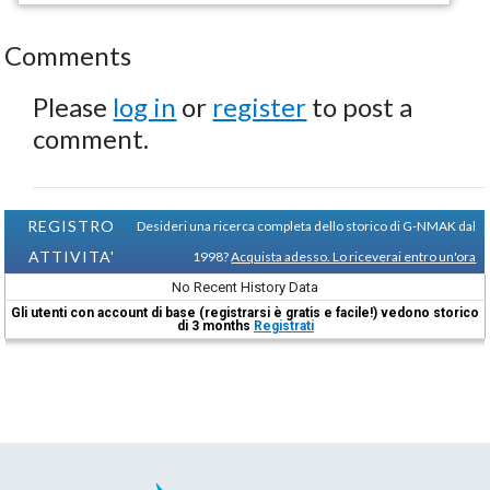
Comments
Please
log in
or
register
to post a
comment.
REGISTRO
Desideri una ricerca completa dello storico di G-NMAK dal
ATTIVITA'
1998?
Acquista adesso. Lo riceverai entro un'ora
No Recent History Data
Gli utenti con account di base (registrarsi è gratis e facile!) vedono storico
di 3 months
Registrati