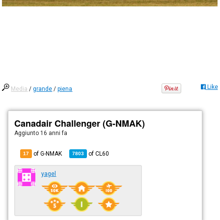
Like
Media
/
grande
/
piena
Canadair Challenger (G-NMAK)
Aggiunto
16 anni fa
of G-NMAK
of
CL60
17
7803
yagel