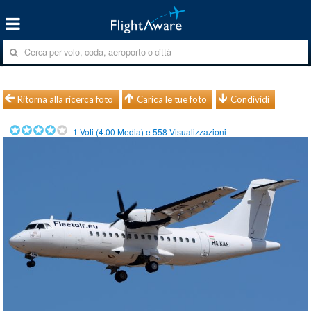
Ritorna alla ricerca foto
Carica le tue foto
Condividi
1
Voti (
4.00
Media) e
558
Visualizzazioni