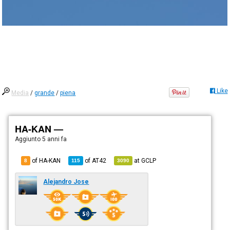
Like
Media
/
grande
/
piena
HA-KAN —
Aggiunto
5 anni fa
of HA-KAN
of
AT42
at
GCLP
8
115
3090
Alejandro Jose