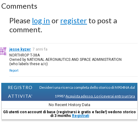
Comments
Please
log in
or
register
to post a
comment.
jesse kyzer
7 anni fa
NORTHROP T-38A
Owned by NATIONAL AERONAUTICS AND SPACE ADMINISTRATION
(who labels these a/c)
Report
REGISTRO
Desideri una ricerca completa dello storico di N904NA dal
ATTIVITA'
1998?
Acquista adesso. Lo riceverai entro un'ora
No Recent History Data
Gli utenti con account di base (registrarsi è gratis e facile!) vedono storico
di 3 months
Registrati