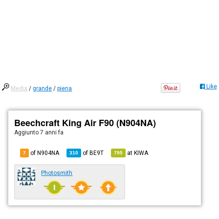
Like
Media
/
grande
/
piena
Beechcraft King Air F90 (N904NA)
Aggiunto
7 anni fa
of N904NA
of
BE9T
at
KIWA
7
310
795
Photosmith