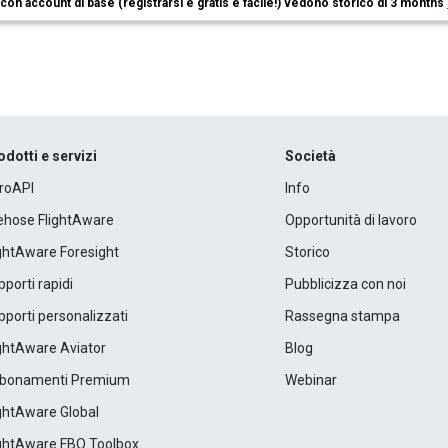
i con account di base (registrarsi è gratis e facile!) vedono storico di 3 months
odotti e servizi
Società
roAPI
Info
rehose FlightAware
Opportunità di lavoro
ightAware Foresight
Storico
porti rapidi
Pubblicizza con noi
porti personalizzati
Rassegna stampa
ightAware Aviator
Blog
bonamenti Premium
Webinar
ightAware Global
ightAware FBO Toolbox