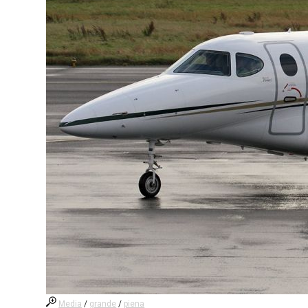
Media
/
grande
/
piena