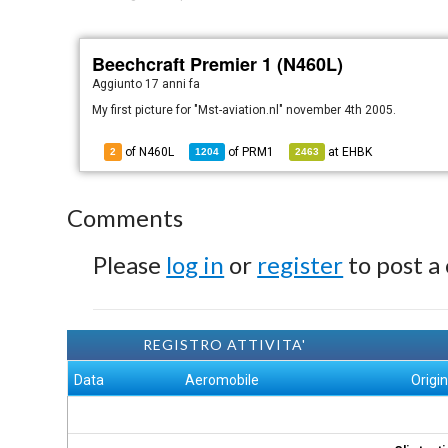
Beechcraft Premier 1 (N460L)
Aggiunto
17 anni fa
My first picture for "Mst-aviation.nl" november 4th 2005.
of N460L
of
PRM1
at
EHBK
2
1204
2463
Comments
Please
log in
or
register
to post a
REGISTRO ATTIVITA'
Data
Aeromobile
Origi