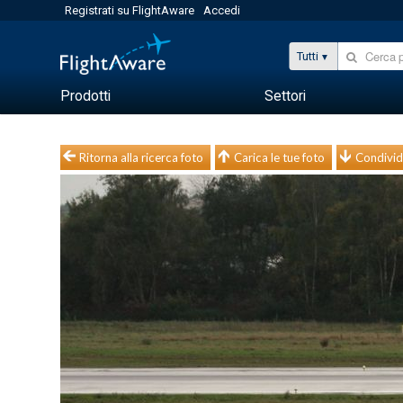
Registrati su FlightAware
Accedi
Tutti
Prodotti
Settori
Ritorna alla ricerca foto
Carica le tue foto
Condivid