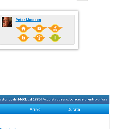
Peter Maassen
o storico di N460L dal 1998?
Acquista adesso. Lo riceverai entro un'ora
Arrivo
Durata