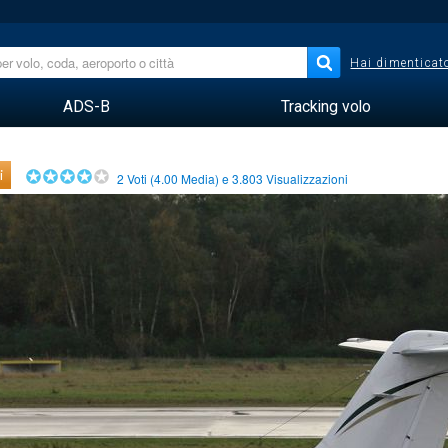
Hai dimenticato
ADS-B
Tracking volo
i
2
Voti (
4.00
Media) e
3.803
Visualizzazioni