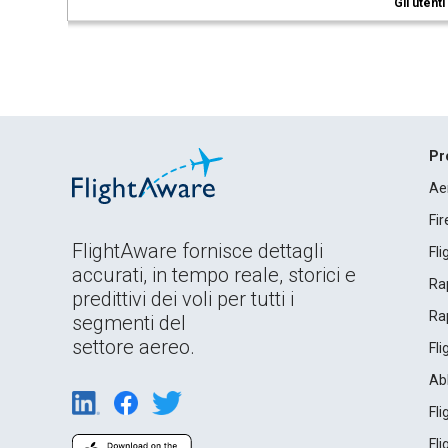
Gli utent
Pr
Ae
Fi
FlightAware fornisce dettagli
Fl
accurati, in tempo reale, storici e
Rap
predittivi dei voli per tutti i
Rap
segmenti del
settore aereo.
Fl
Ab
Fl
Fl