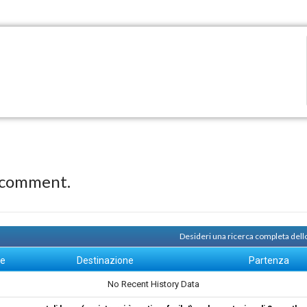
 comment.
Desideri una ricerca completa dell
ne
Destinazione
Partenza
No Recent History Data