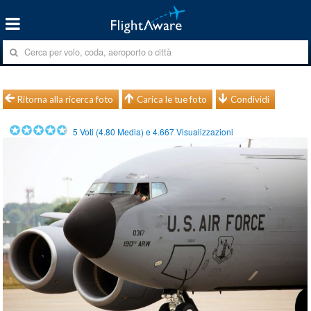
Ritorna alla ricerca foto
Carica le tue foto
Condividi
5
Voti (
4.80
Media) e
4.667
Visualizzazioni