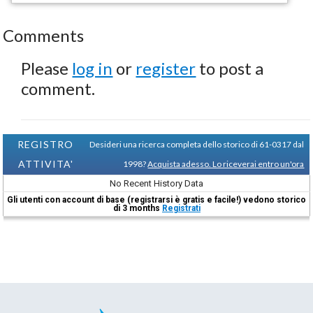
Comments
Please
log in
or
register
to post a
comment.
REGISTRO
Desideri una ricerca completa dello storico di 61-0317 dal
ATTIVITA'
1998?
Acquista adesso. Lo riceverai entro un'ora
No Recent History Data
Gli utenti con account di base (registrarsi è gratis e facile!) vedono storico
di 3 months
Registrati