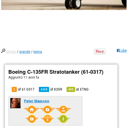
Like
Media
/
grande
/
piena
Boeing C-135FR Stratotanker (61-0317)
Aggiunto
11 anni fa
of 61-0317
of
K35R
at
ETNG
1
1418
409
Peter Maassen