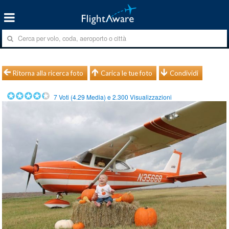
Ritorna alla ricerca foto
Carica le tue foto
Condividi
7
Voti (
4.29
Media) e
2.300
Visualizzazioni