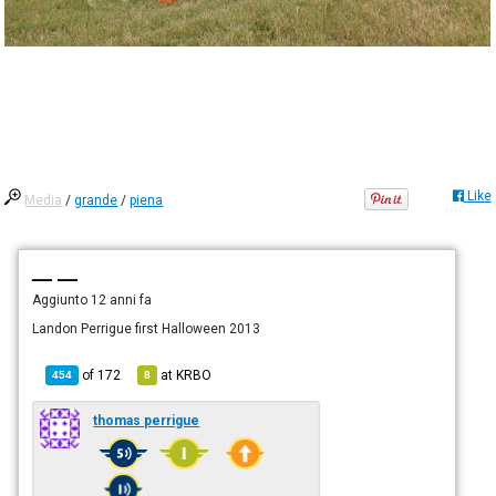
Like
Media
/
grande
/
piena
— —
Aggiunto
12 anni fa
Landon Perrigue first Halloween 2013
of
172
at
KRBO
454
8
thomas perrigue