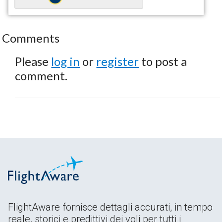
Comments
Please
log in
or
register
to post a
comment.
FlightAware fornisce dettagli accurati, in tempo
reale, storici e predittivi dei voli per tutti i