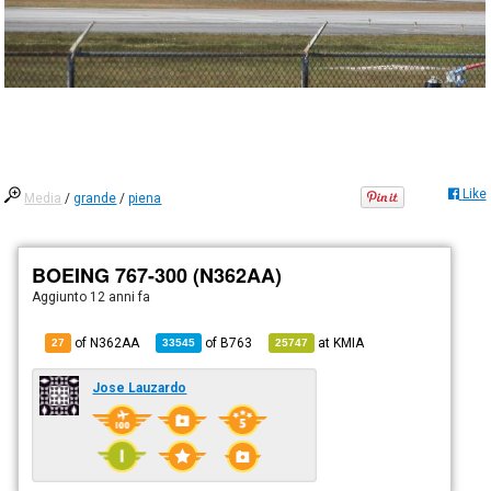
Like
Media
/
grande
/
piena
BOEING 767-300 (N362AA)
Aggiunto
12 anni fa
of N362AA
of
B763
at
KMIA
27
33545
25747
Jose Lauzardo