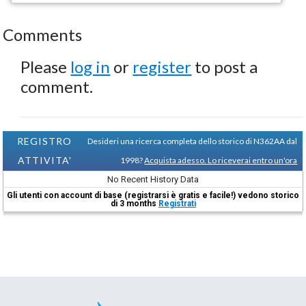
Comments
Please
log in
or
register
to post a
comment.
REGISTRO
Desideri una ricerca completa dello storico di N362AA dal
ATTIVITA'
1998?
Acquista adesso. Lo riceverai entro un'ora
No Recent History Data
Gli utenti con account di base (registrarsi è gratis e facile!) vedono storico
di 3 months
Registrati