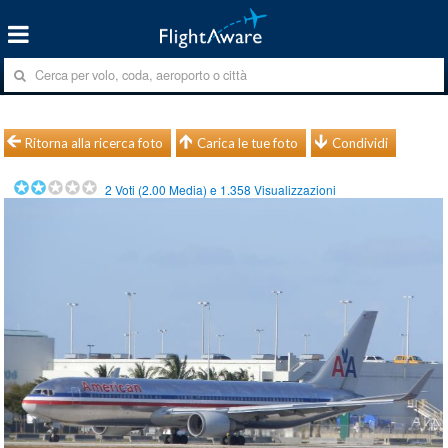
Ritorna alla ricerca foto
Carica le tue foto
Condividi
2
Voti (
2.00
Media) e
1.358
Visualizzazioni