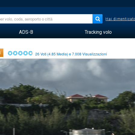
Hai dimenticato
ADS-B
Tracking volo
i
26
Voti (
4.85
Media) e
7.008
Visualizzazioni