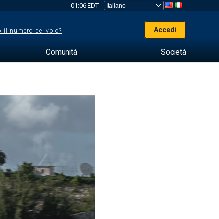
01:06 EDT
Accedi
 il numero del volo?
Comunità
Società