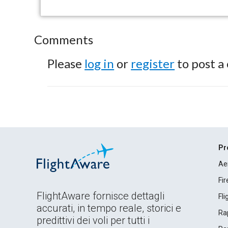
Comments
Please
log in
or
register
to post a
Pr
Ae
Fi
FlightAware fornisce dettagli
Fl
accurati, in tempo reale, storici e
Rap
predittivi dei voli per tutti i