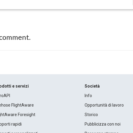
 comment.
odotti e servizi
Società
roAPI
Info
rehose FlightAware
Opportunità di lavoro
ightAware Foresight
Storico
porti rapidi
Pubblicizza con noi