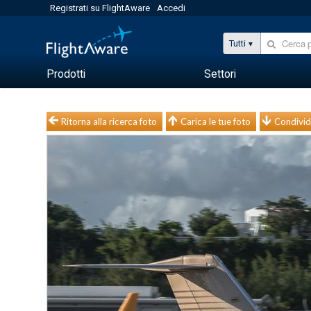
Registrati su FlightAware
Accedi
Tutti
Prodotti
Settori
Ritorna alla ricerca foto
Carica le tue foto
Condivid