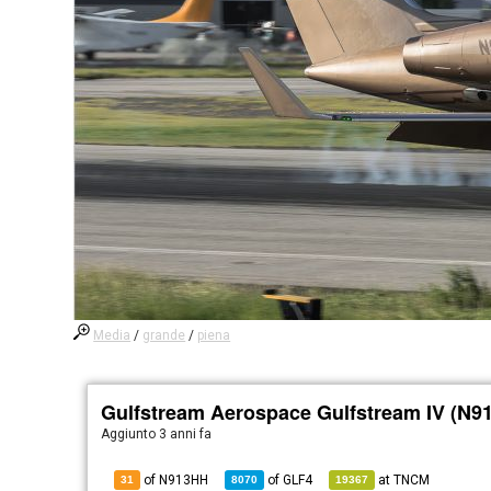
Media
/
grande
/
piena
Gulfstream Aerospace Gulfstream IV (N9
Aggiunto
3 anni fa
of N913HH
of
GLF4
at
TNCM
31
8070
19367