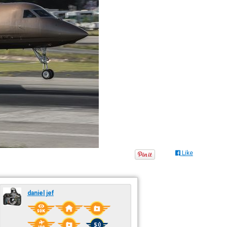
Like
daniel jef