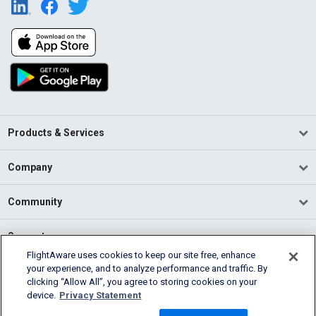
Products & Services
Company
Community
Support
FlightAware uses cookies to keep our site free, enhance
your experience, and to analyze performance and traffic. By
English (USA)
clicking “Allow All”, you agree to storing cookies on your
2026 FlightAware
device.
Privacy Statement
Terms of Use
Privacy
Cookie Settings