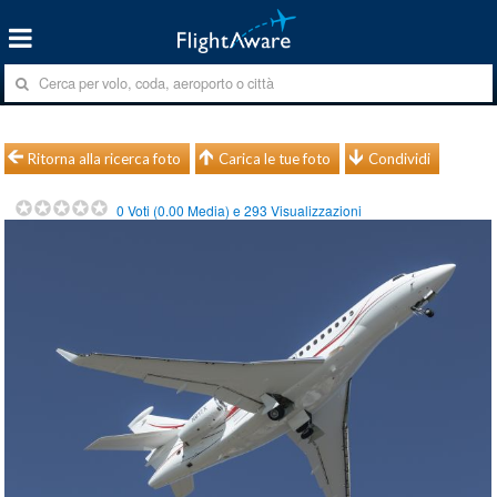
Ritorna alla ricerca foto
Carica le tue foto
Condividi
0
Voti (
0.00
Media) e
293
Visualizzazioni