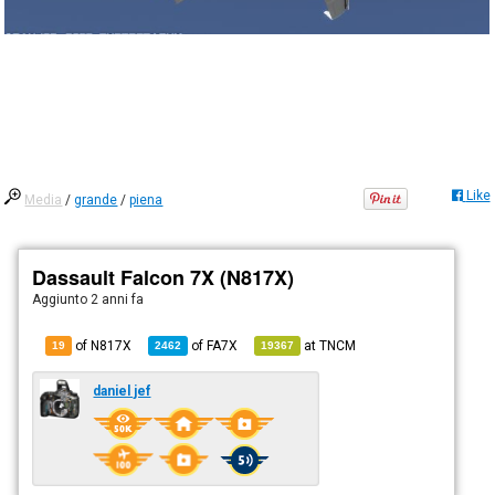
Like
Media
/
grande
/
piena
Dassault Falcon 7X (N817X)
Aggiunto
2 anni fa
of N817X
of
FA7X
at
TNCM
19
2462
19367
daniel jef