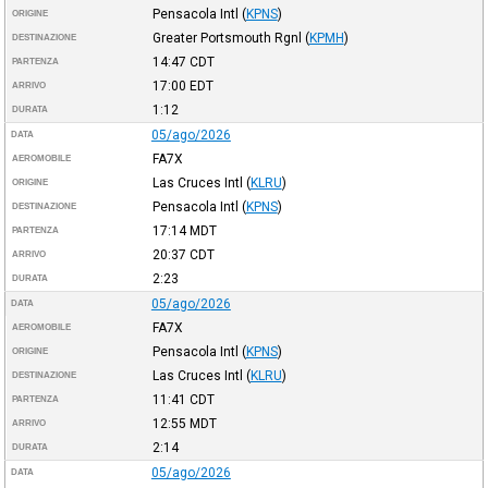
Pensacola Intl
(
KPNS
)
ORIGINE
Greater Portsmouth Rgnl
(
KPMH
)
DESTINAZIONE
14:47
CDT
PARTENZA
17:00
EDT
ARRIVO
1:12
DURATA
05/ago/2026
DATA
FA7X
AEROMOBILE
Las Cruces Intl
(
KLRU
)
ORIGINE
Pensacola Intl
(
KPNS
)
DESTINAZIONE
17:14
MDT
PARTENZA
20:37
CDT
ARRIVO
2:23
DURATA
05/ago/2026
DATA
FA7X
AEROMOBILE
Pensacola Intl
(
KPNS
)
ORIGINE
Las Cruces Intl
(
KLRU
)
DESTINAZIONE
11:41
CDT
PARTENZA
12:55
MDT
ARRIVO
2:14
DURATA
05/ago/2026
DATA