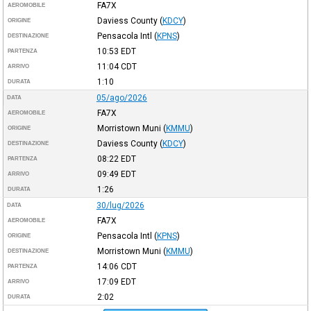
FA7X
AEROMOBILE
Daviess County
(
KDCY
)
ORIGINE
Pensacola Intl
(
KPNS
)
DESTINAZIONE
10:53
EDT
PARTENZA
11:04
CDT
ARRIVO
1:10
DURATA
05/ago/2026
DATA
FA7X
AEROMOBILE
Morristown Muni
(
KMMU
)
ORIGINE
Daviess County
(
KDCY
)
DESTINAZIONE
08:22
EDT
PARTENZA
09:49
EDT
ARRIVO
1:26
DURATA
30/lug/2026
DATA
FA7X
AEROMOBILE
Pensacola Intl
(
KPNS
)
ORIGINE
Morristown Muni
(
KMMU
)
DESTINAZIONE
14:06
CDT
PARTENZA
17:09
EDT
ARRIVO
2:02
DURATA