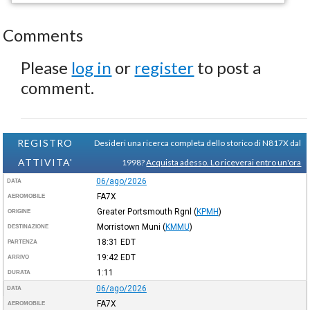
Comments
Please
log in
or
register
to post a
comment.
REGISTRO
Desideri una ricerca completa dello storico di N817X dal
ATTIVITA'
1998?
Acquista adesso. Lo riceverai entro un'ora
06/ago/2026
DATA
FA7X
AEROMOBILE
Greater Portsmouth Rgnl
(
KPMH
)
ORIGINE
Morristown Muni
(
KMMU
)
DESTINAZIONE
18:31
EDT
PARTENZA
19:42
EDT
ARRIVO
1:11
DURATA
06/ago/2026
DATA
FA7X
AEROMOBILE