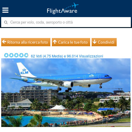
Ritorna alla ricerca foto
Carica le tue foto
Condividi
62
Voti (
4.75
Media) e
96.014
Visualizzazioni