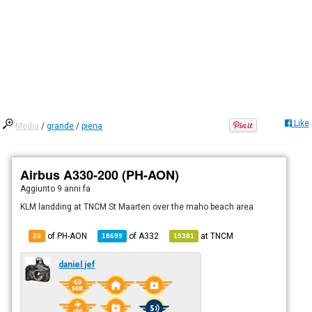
Like
Media
/
grande
/
piena
Airbus A330-200 (PH-AON)
Aggiunto
9 anni fa
KLM landding at TNCM St Maarten over the maho beach area
of PH-AON
of
A332
at
TNCM
26
18699
19381
daniel jef