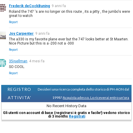
Frederik deCockBuning
9 anni fa
Roland the 747 's are no longer on this route , its a pitty , the jumbo's were
great to watch
Report
Joy Carpenter
9 anni fa
The a330 is my favorite plane ever but the 747 looks better at St Maarten.
Nice Picture but this is a -200 not a -300
Report
35jsellman
4 mesi fa
SO COOL.
Report
REGISTRO
Desideri una ricerca completa dello storico di PH-AON dal
ATTIVITA'
1998?
Acquista adesso. Lo riceverai entro un'ora
No Recent History Data
Gli utenti con account di base (registrarsi è gratis e facile!) vedono storico
di 3 months
Registrati