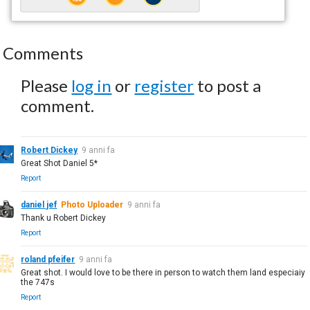
Comments
Please
log in
or
register
to post a
comment.
Robert Dickey
9 anni fa
Great Shot Daniel 5*
Report
daniel jef
Photo Uploader
9 anni fa
Thank u Robert Dickey
Report
roland pfeifer
9 anni fa
Great shot. I would love to be there in person to watch them land especiaiy
the 747s
Report