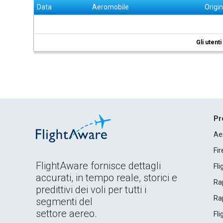
Data
Aeromobile
Origi
Gli utent
Pr
Ae
Fi
FlightAware fornisce dettagli
Fl
accurati, in tempo reale, storici e
Rap
predittivi dei voli per tutti i
Rap
segmenti del
settore aereo.
Fl