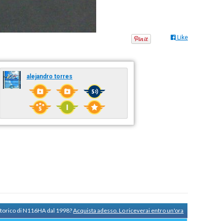
Like
alejandro torres
 storico di N116HA dal 1998?
Acquista adesso. Lo riceverai entro un'ora