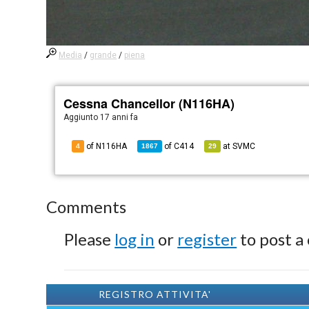
Media
/
grande
/
piena
Cessna Chancellor (N116HA)
Aggiunto
17 anni fa
of N116HA
of
C414
at
SVMC
4
1867
29
Comments
Please
log in
or
register
to post a
REGISTRO ATTIVITA'