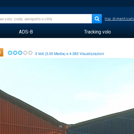
Hai dimenticato
ADS-B
Tracking volo
i
3
Voti (
3.00
Media) e
4.383
Visualizzazioni