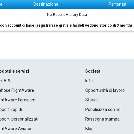
ne
Destinazione
Partenza
No Recent History Data
i con account di base (registrarsi è gratis e facile!) vedono storico di 3 months
odotti e servizi
Società
roAPI
Info
rehose FlightAware
Opportunità di lavoro
ightAware Foresight
Storico
porti rapidi
Pubblicizza con noi
porti personalizzati
Rassegna stampa
ightAware Aviator
Blog