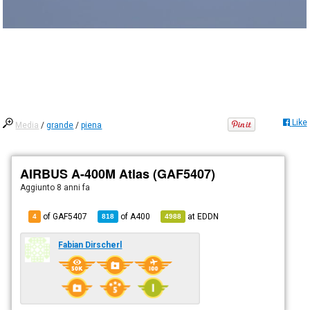
Like
Media
/
grande
/
piena
AIRBUS A-400M Atlas (GAF5407)
Aggiunto
8 anni fa
of GAF5407
of
A400
at
EDDN
4
818
4988
Fabian Dirscherl