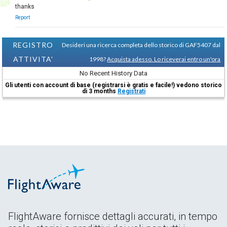
thanks
Report
REGISTRO
Desideri una ricerca completa dello storico di GAF5407 dal
ATTIVITA'
1998?
Acquista adesso. Lo riceverai entro un'ora
No Recent History Data
Gli utenti con account di base (registrarsi è gratis e facile!) vedono storico
di 3 months
Registrati
FlightAware fornisce dettagli accurati, in tempo