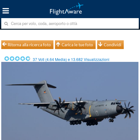
Ritorna alla ricerca foto
Carica le tue foto
Condividi
37
Voti (
4.64
Media) e
13.682
Visualizzazioni