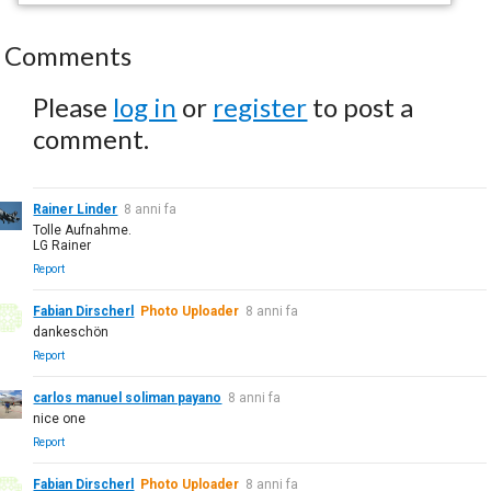
Comments
Please
log in
or
register
to post a
comment.
Rainer Linder
8 anni fa
Tolle Aufnahme.
LG Rainer
Report
Fabian Dirscherl
Photo Uploader
8 anni fa
dankeschön
Report
carlos manuel soliman payano
8 anni fa
nice one
Report
Fabian Dirscherl
Photo Uploader
8 anni fa