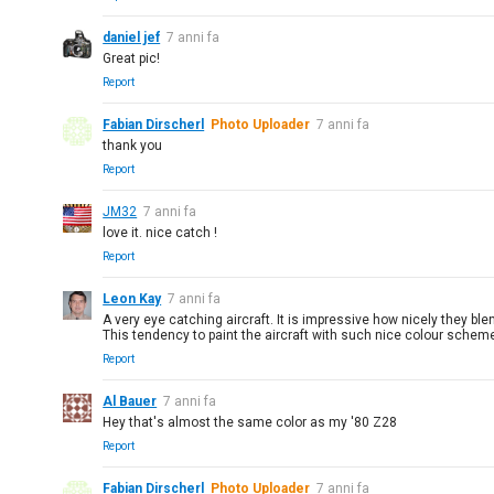
daniel jef
7 anni fa
Great pic!
Report
Fabian Dirscherl
Photo Uploader
7 anni fa
thank you
Report
JM32
7 anni fa
love it. nice catch !
Report
Leon Kay
7 anni fa
A very eye catching aircraft. It is impressive how nicely they ble
This tendency to paint the aircraft with such nice colour sche
Report
Al Bauer
7 anni fa
Hey that's almost the same color as my '80 Z28
Report
Fabian Dirscherl
Photo Uploader
7 anni fa