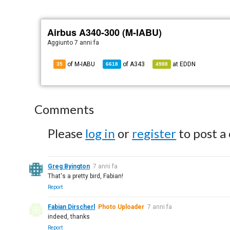
Airbus A340-300 (M-IABU)
Aggiunto
7 anni fa
of M-IABU
of
A343
at
EDDN
35
6618
4988
Comments
Please
log in
or
register
to post a
Greg Byington
7 anni fa
That's a pretty bird, Fabian!
Report
Fabian Dirscherl
Photo Uploader
7 anni fa
indeed, thanks
Report