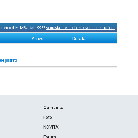
 storico di M-IABU dal 1998?
Acquista adesso. Lo riceverai entro un'ora
Arrivo
Durata
Registrati
Comunità
Foto
NOVITA'
Forum