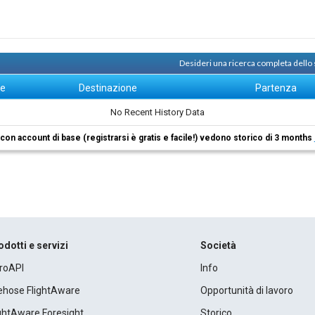
Desideri una ricerca completa dello
ne
Destinazione
Partenza
No Recent History Data
i con account di base (registrarsi è gratis e facile!) vedono storico di 3 months
odotti e servizi
Società
roAPI
Info
rehose FlightAware
Opportunità di lavoro
ightAware Foresight
Storico