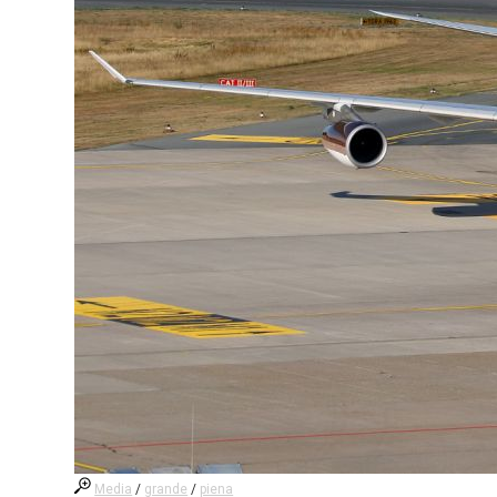
Media
/
grande
/
piena