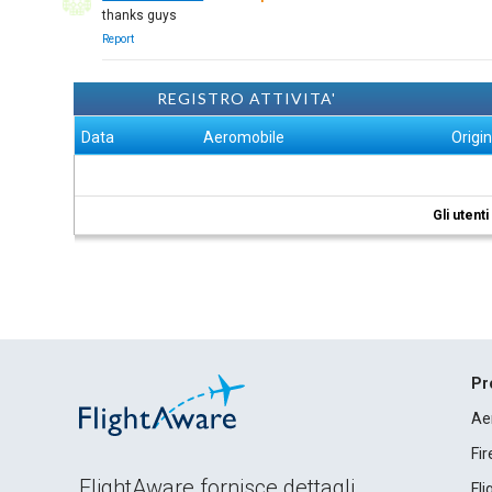
thanks guys
Report
REGISTRO ATTIVITA'
Data
Aeromobile
Origi
Gli utent
Pr
Ae
Fi
FlightAware fornisce dettagli
Fl