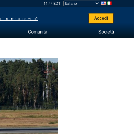
11:44 EDT
Accedi
 il numero del volo?
Comunità
Società