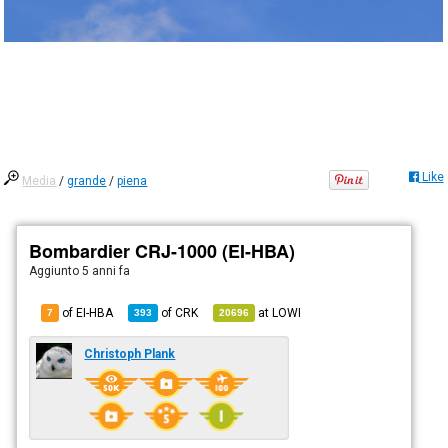
Like
Media
/
grande
/
piena
Bombardier CRJ-1000 (EI-HBA)
Aggiunto
5 anni fa
of EI-HBA
of
CRK
at
LOWI
7
393
20696
Christoph Plank