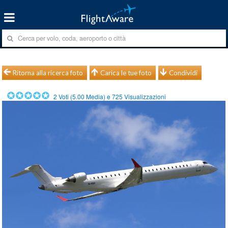
Ritorna alla ricerca foto
Carica le tue foto
Condividi
2
Voti (
5.00
Media) e
725
Visualizzazioni