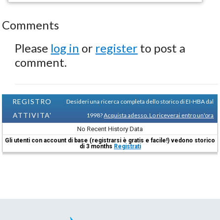
Comments
Please
log in
or
register
to post a
comment.
REGISTRO
Desideri una ricerca completa dello storico di EI-HBA dal
ATTIVITA'
1998?
Acquista adesso. Lo riceverai entro un'ora
No Recent History Data
Gli utenti con account di base (registrarsi è gratis e facile!) vedono storico
di 3 months
Registrati