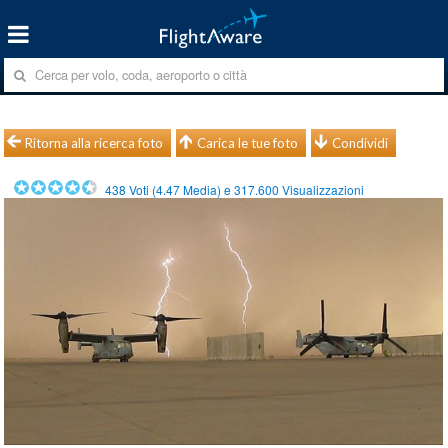
Ritorna alla ricerca foto
Carica le tue foto
Condividi
438
Voti (
4.47
Media) e
317.600
Visualizzazioni