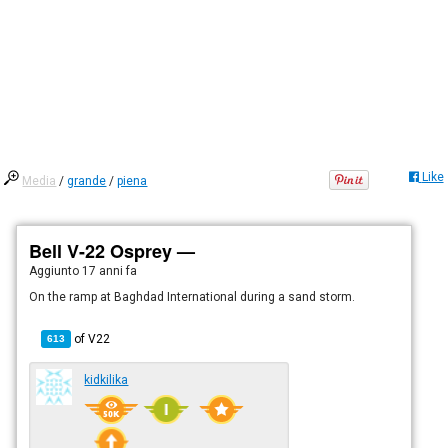
Like
Media
/
grande
/
piena
Bell V-22 Osprey —
Aggiunto
17 anni fa
On the ramp at Baghdad International during a sand storm.
of
V22
613
kidkilika