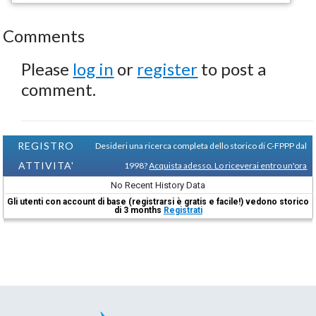
Comments
Please
log in
or
register
to post a
comment.
REGISTRO
Desideri una ricerca completa dello storico di C-FPPP dal
ATTIVITA'
1998?
Acquista adesso. Lo riceverai entro un'ora
No Recent History Data
Gli utenti con account di base (registrarsi è gratis e facile!) vedono storico
di 3 months
Registrati