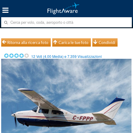
Ritorna alla ricerca foto
Carica le tue foto
Condividi
12
Voti (
4.00
Media) e
7.359
Visualizzazioni