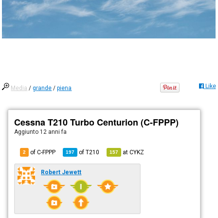
Like
Media
/
grande
/
piena
Cessna T210 Turbo Centurion (C-FPPP)
Aggiunto
12 anni fa
of C-FPPP
of
T210
at
CYKZ
2
197
157
Robert Jewett