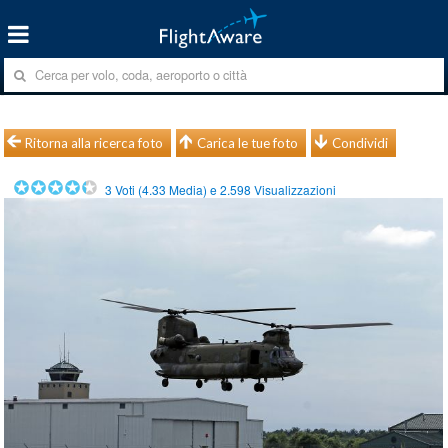
Ritorna alla ricerca foto
Carica le tue foto
Condividi
3
Voti (
4.33
Media) e
2.598
Visualizzazioni