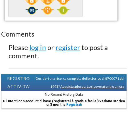
Comments
Please
log in
or
register
to post a
comment.
REGISTRO
Desideri una ricerca completa dello storico di 8700071 dal
ATTIVITA'
1998?
Acquista adesso. Lo riceverai entro un'ora
No Recent History Data
Gli utenti con account di base (registrarsi è gratis e facile!) vedono storico
di 3 months
Registrati