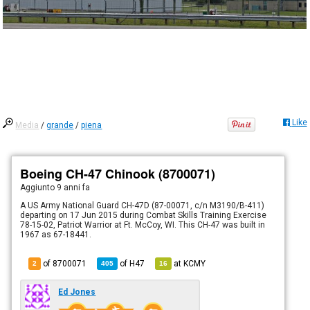
Like
Media
/
grande
/
piena
Boeing CH-47 Chinook (8700071)
Aggiunto
9 anni fa
A US Army National Guard CH-47D (87-00071, c/n M3190/B-411)
departing on 17 Jun 2015 during Combat Skills Training Exercise
78-15-02, Patriot Warrior at Ft. McCoy, WI. This CH-47 was built in
1967 as 67-18441.
of 8700071
of
H47
at
KCMY
2
405
16
Ed Jones