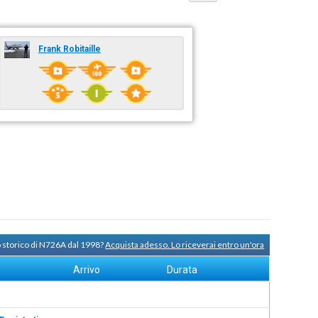
Frank Robitaille
o storico di N726A dal 1998?
Acquista adesso. Lo riceverai entro un'ora
Arrivo
Durata