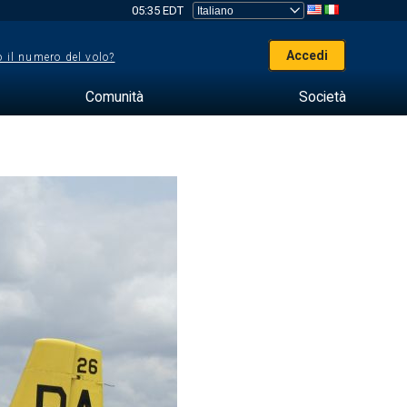
05:35 EDT
Accedi
 il numero del volo?
Comunità
Società