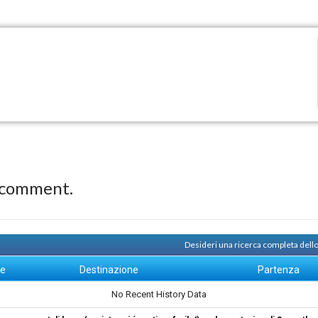
 comment.
Desideri una ricerca completa dell
ne
Destinazione
Partenza
No Recent History Data