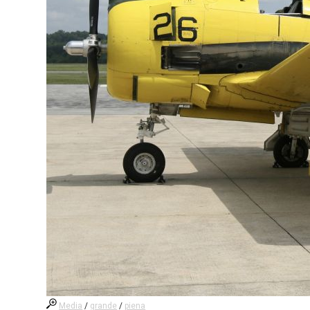
Media
/
grande
/
piena