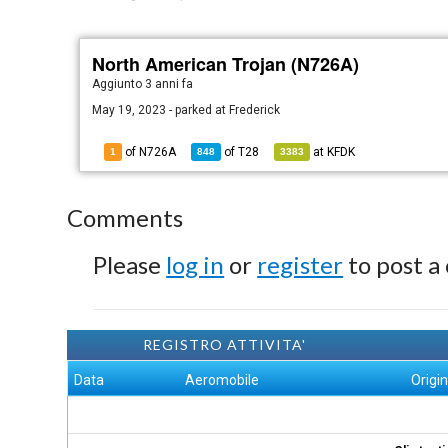
North American Trojan (N726A)
Aggiunto
3 anni fa
May 19, 2023 - parked at Frederick
of N726A
of
T28
at
KFDK
1
848
3383
Comments
Please
log in
or
register
to post a
REGISTRO ATTIVITA'
Data
Aeromobile
Origi