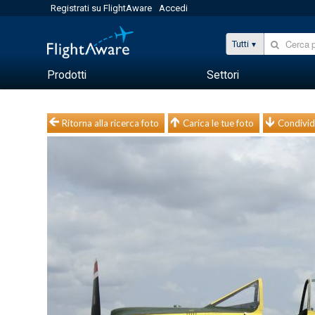
Registrati su FlightAware
Accedi
Tutti
Prodotti
Settori
Ritorna alla ricerca foto
Carica le tue foto
Condivid