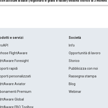
i con account di base (registrarsi è gratis e facile!) vedono storico di 3 months
odotti e servizi
Società
roAPI
Info
rehose FlightAware
Opportunità di lavoro
ightAware Foresight
Storico
porti rapidi
Pubblicizza con noi
porti personalizzati
Rassegna stampa
ightAware Aviator
Blog
bonamenti Premium
Webinar
ightAware Global
ightAware FBO Toolbox