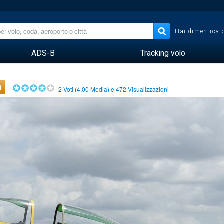
Hai dimenticato
ADS-B
Tracking volo
i
2
Voti (
4.00
Media) e
472
Visualizzazioni