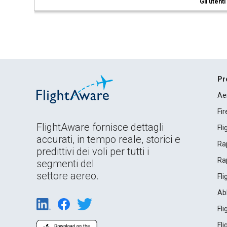
Gli utent
Pr
Ae
Fi
FlightAware fornisce dettagli
Fl
accurati, in tempo reale, storici e
Rap
predittivi dei voli per tutti i
Rap
segmenti del
settore aereo.
Fl
Ab
Fl
Fl