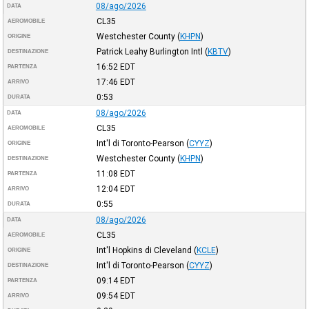
08/ago/2026
DATA
CL35
AEROMOBILE
Westchester County
(
KHPN
)
ORIGINE
Patrick Leahy Burlington Intl
(
KBTV
)
DESTINAZIONE
16:52
EDT
PARTENZA
17:46
EDT
ARRIVO
0:53
DURATA
08/ago/2026
DATA
CL35
AEROMOBILE
Int'l di Toronto-Pearson
(
CYYZ
)
ORIGINE
Westchester County
(
KHPN
)
DESTINAZIONE
11:08
EDT
PARTENZA
12:04
EDT
ARRIVO
0:55
DURATA
08/ago/2026
DATA
CL35
AEROMOBILE
Int'l Hopkins di Cleveland
(
KCLE
)
ORIGINE
Int'l di Toronto-Pearson
(
CYYZ
)
DESTINAZIONE
09:14
EDT
PARTENZA
09:54
EDT
ARRIVO