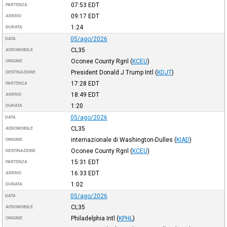
07:53
EDT
PARTENZA
09:17
EDT
ARRIVO
1:24
DURATA
05/ago/2026
DATA
CL35
AEROMOBILE
Oconee County Rgnl
(
KCEU
)
ORIGINE
President Donald J Trump Intl
(
KDJT
)
DESTINAZIONE
17:28
EDT
PARTENZA
18:49
EDT
ARRIVO
1:20
DURATA
05/ago/2026
DATA
CL35
AEROMOBILE
internazionale di Washington-Dulles
(
KIAD
)
ORIGINE
Oconee County Rgnl
(
KCEU
)
DESTINAZIONE
15:31
EDT
PARTENZA
16:33
EDT
ARRIVO
1:02
DURATA
05/ago/2026
DATA
CL35
AEROMOBILE
Philadelphia Intl
(
KPHL
)
ORIGINE