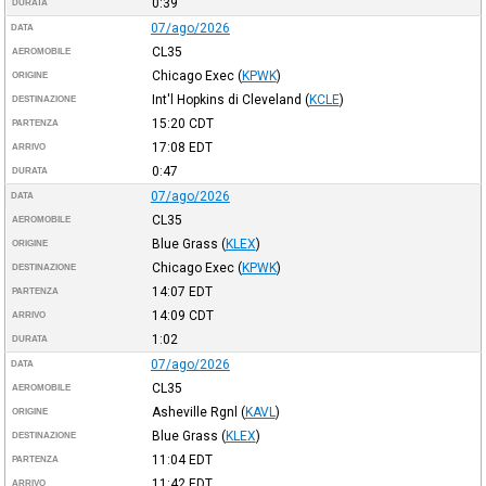
0:39
DURATA
07/ago/2026
DATA
CL35
AEROMOBILE
Chicago Exec
(
KPWK
)
ORIGINE
Int'l Hopkins di Cleveland
(
KCLE
)
DESTINAZIONE
15:20
CDT
PARTENZA
17:08
EDT
ARRIVO
0:47
DURATA
07/ago/2026
DATA
CL35
AEROMOBILE
Blue Grass
(
KLEX
)
ORIGINE
Chicago Exec
(
KPWK
)
DESTINAZIONE
14:07
EDT
PARTENZA
14:09
CDT
ARRIVO
1:02
DURATA
07/ago/2026
DATA
CL35
AEROMOBILE
Asheville Rgnl
(
KAVL
)
ORIGINE
Blue Grass
(
KLEX
)
DESTINAZIONE
11:04
EDT
PARTENZA
11:42
EDT
ARRIVO