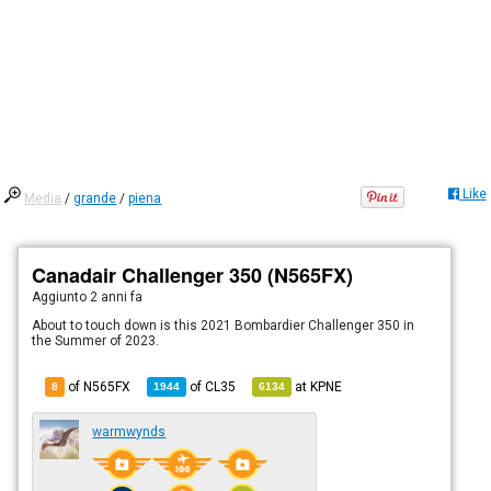
Like
Media
/
grande
/
piena
Canadair Challenger 350 (N565FX)
Aggiunto
2 anni fa
About to touch down is this 2021 Bombardier Challenger 350 in
the Summer of 2023.
of N565FX
of
CL35
at
KPNE
8
1944
6134
warmwynds