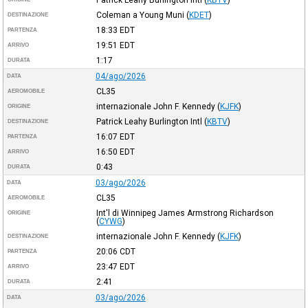
Coleman a Young Muni
(
KDET
)
DESTINAZIONE
18:33
EDT
PARTENZA
19:51
EDT
ARRIVO
1:17
DURATA
04/ago/2026
DATA
CL35
AEROMOBILE
internazionale John F. Kennedy
(
KJFK
)
ORIGINE
Patrick Leahy Burlington Intl
(
KBTV
)
DESTINAZIONE
16:07
EDT
PARTENZA
16:50
EDT
ARRIVO
0:43
DURATA
03/ago/2026
DATA
CL35
AEROMOBILE
Int'l di Winnipeg James Armstrong Richardson
ORIGINE
(
CYWG
)
internazionale John F. Kennedy
(
KJFK
)
DESTINAZIONE
20:06
CDT
PARTENZA
23:47
EDT
ARRIVO
2:41
DURATA
03/ago/2026
DATA