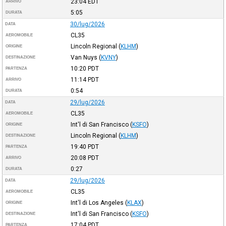
23:04
EDT
ARRIVO
5:05
DURATA
30/lug/2026
DATA
CL35
AEROMOBILE
Lincoln Regional
(
KLHM
)
ORIGINE
Van Nuys
(
KVNY
)
DESTINAZIONE
10:20
PDT
PARTENZA
11:14
PDT
ARRIVO
0:54
DURATA
29/lug/2026
DATA
CL35
AEROMOBILE
Int'l di San Francisco
(
KSFO
)
ORIGINE
Lincoln Regional
(
KLHM
)
DESTINAZIONE
19:40
PDT
PARTENZA
20:08
PDT
ARRIVO
0:27
DURATA
29/lug/2026
DATA
CL35
AEROMOBILE
Int'l di Los Angeles
(
KLAX
)
ORIGINE
Int'l di San Francisco
(
KSFO
)
DESTINAZIONE
17:04
PDT
PARTENZA