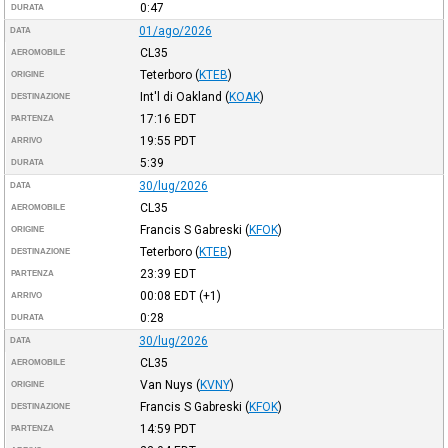
0:47
DURATA
01/ago/2026
DATA
CL35
AEROMOBILE
Teterboro
(
KTEB
)
ORIGINE
Int'l di Oakland
(
KOAK
)
DESTINAZIONE
17:16
EDT
PARTENZA
19:55
PDT
ARRIVO
5:39
DURATA
30/lug/2026
DATA
CL35
AEROMOBILE
Francis S Gabreski
(
KFOK
)
ORIGINE
Teterboro
(
KTEB
)
DESTINAZIONE
23:39
EDT
PARTENZA
00:08
EDT
(+1)
ARRIVO
0:28
DURATA
30/lug/2026
DATA
CL35
AEROMOBILE
Van Nuys
(
KVNY
)
ORIGINE
Francis S Gabreski
(
KFOK
)
DESTINAZIONE
14:59
PDT
PARTENZA