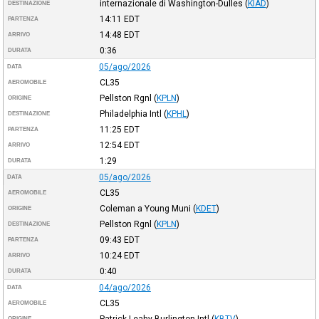
internazionale di Washington-Dulles
(
KIAD
)
DESTINAZIONE
14:11
EDT
PARTENZA
14:48
EDT
ARRIVO
0:36
DURATA
05/ago/2026
DATA
CL35
AEROMOBILE
Pellston Rgnl
(
KPLN
)
ORIGINE
Philadelphia Intl
(
KPHL
)
DESTINAZIONE
11:25
EDT
PARTENZA
12:54
EDT
ARRIVO
1:29
DURATA
05/ago/2026
DATA
CL35
AEROMOBILE
Coleman a Young Muni
(
KDET
)
ORIGINE
Pellston Rgnl
(
KPLN
)
DESTINAZIONE
09:43
EDT
PARTENZA
10:24
EDT
ARRIVO
0:40
DURATA
04/ago/2026
DATA
CL35
AEROMOBILE
Patrick Leahy Burlington Intl
(
KBTV
)
ORIGINE