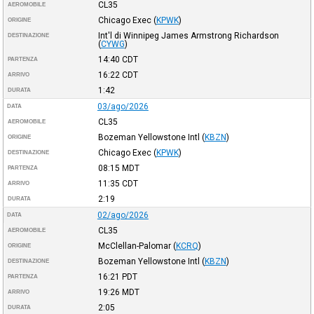
CL35
AEROMOBILE
Chicago Exec
(
KPWK
)
ORIGINE
Int'l di Winnipeg James Armstrong Richardson
DESTINAZIONE
(
CYWG
)
14:40
CDT
PARTENZA
16:22
CDT
ARRIVO
1:42
DURATA
03/ago/2026
DATA
CL35
AEROMOBILE
Bozeman Yellowstone Intl
(
KBZN
)
ORIGINE
Chicago Exec
(
KPWK
)
DESTINAZIONE
08:15
MDT
PARTENZA
11:35
CDT
ARRIVO
2:19
DURATA
02/ago/2026
DATA
CL35
AEROMOBILE
McClellan-Palomar
(
KCRQ
)
ORIGINE
Bozeman Yellowstone Intl
(
KBZN
)
DESTINAZIONE
16:21
PDT
PARTENZA
19:26
MDT
ARRIVO
2:05
DURATA