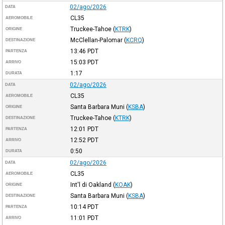
02/ago/2026
DATA
CL35
AEROMOBILE
Truckee-Tahoe
(
KTRK
)
ORIGINE
McClellan-Palomar
(
KCRQ
)
DESTINAZIONE
13:46
PDT
PARTENZA
15:03
PDT
ARRIVO
1:17
DURATA
02/ago/2026
DATA
CL35
AEROMOBILE
Santa Barbara Muni
(
KSBA
)
ORIGINE
Truckee-Tahoe
(
KTRK
)
DESTINAZIONE
12:01
PDT
PARTENZA
12:52
PDT
ARRIVO
0:50
DURATA
02/ago/2026
DATA
CL35
AEROMOBILE
Int'l di Oakland
(
KOAK
)
ORIGINE
Santa Barbara Muni
(
KSBA
)
DESTINAZIONE
10:14
PDT
PARTENZA
11:01
PDT
ARRIVO