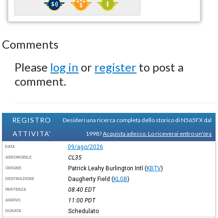
Comments
Please
log in
or
register
to post a
comment.
REGISTRO
Desideri una ricerca completa dello storico di N565FX dal
ATTIVITA'
1998?
Acquista adesso. Lo riceverai entro un'ora
09/ago/2026
DATA
CL35
AEROMOBILE
Patrick Leahy Burlington Intl
(
KBTV
)
ORIGINE
Daugherty Field
(
KLGB
)
DESTINAZIONE
08:40
EDT
PARTENZA
11:00
PDT
ARRIVO
Schedulato
DURATA