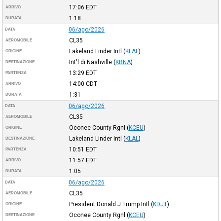
17:06
EDT
ARRIVO
1:18
DURATA
06/ago/2026
DATA
CL35
AEROMOBILE
Lakeland Linder Intl
(
KLAL
)
ORIGINE
Int'l di Nashville
(
KBNA
)
DESTINAZIONE
13:29
EDT
PARTENZA
14:00
CDT
ARRIVO
1:31
DURATA
06/ago/2026
DATA
CL35
AEROMOBILE
Oconee County Rgnl
(
KCEU
)
ORIGINE
Lakeland Linder Intl
(
KLAL
)
DESTINAZIONE
10:51
EDT
PARTENZA
11:57
EDT
ARRIVO
1:05
DURATA
06/ago/2026
DATA
CL35
AEROMOBILE
President Donald J Trump Intl
(
KDJT
)
ORIGINE
Oconee County Rgnl
(
KCEU
)
DESTINAZIONE