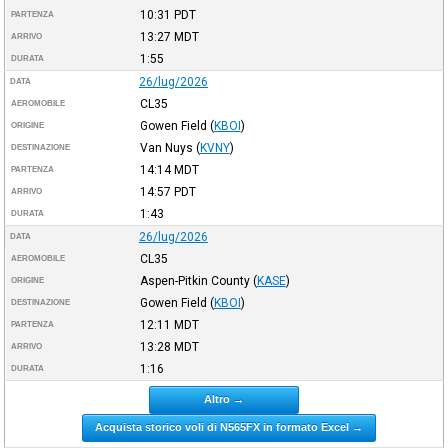
10:31
PDT
PARTENZA
13:27
MDT
ARRIVO
1:55
DURATA
26/lug/2026
DATA
CL35
AEROMOBILE
Gowen Field
(
KBOI
)
ORIGINE
Van Nuys
(
KVNY
)
DESTINAZIONE
14:14
MDT
PARTENZA
14:57
PDT
ARRIVO
1:43
DURATA
26/lug/2026
DATA
CL35
AEROMOBILE
Aspen-Pitkin County
(
KASE
)
ORIGINE
Gowen Field
(
KBOI
)
DESTINAZIONE
12:11
MDT
PARTENZA
13:28
MDT
ARRIVO
1:16
DURATA
Altro →
Acquista storico voli di N565FX in formato Excel →