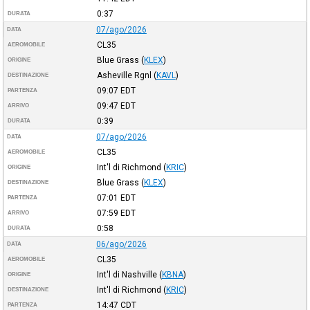
0:37
DURATA
07/ago/2026
DATA
CL35
AEROMOBILE
Blue Grass
(
KLEX
)
ORIGINE
Asheville Rgnl
(
KAVL
)
DESTINAZIONE
09:07
EDT
PARTENZA
09:47
EDT
ARRIVO
0:39
DURATA
07/ago/2026
DATA
CL35
AEROMOBILE
Int'l di Richmond
(
KRIC
)
ORIGINE
Blue Grass
(
KLEX
)
DESTINAZIONE
07:01
EDT
PARTENZA
07:59
EDT
ARRIVO
0:58
DURATA
06/ago/2026
DATA
CL35
AEROMOBILE
Int'l di Nashville
(
KBNA
)
ORIGINE
Int'l di Richmond
(
KRIC
)
DESTINAZIONE
14:47
CDT
PARTENZA