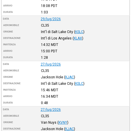
18:08
PDT
ARRIVO
1:03
DURATA
29/lug/2026
DATA
CL35
AEROMOBILE
Int'l di Salt Lake City
(
KSLC
)
ORIGINE
Int'l di Los Angeles
(
KLAX
)
DESTINAZIONE
14:32
MDT
PARTENZA
15:00
PDT
ARRIVO
1:28
DURATA
27/lug/2026
DATA
CL35
AEROMOBILE
Jackson Hole
(
KJAC
)
ORIGINE
Int'l di Salt Lake City
(
KSLC
)
DESTINAZIONE
15:46
MDT
PARTENZA
16:34
MDT
ARRIVO
0:48
DURATA
27/lug/2026
DATA
CL35
AEROMOBILE
Van Nuys
(
KVNY
)
ORIGINE
Jackson Hole
(
KJAC
)
DESTINAZIONE