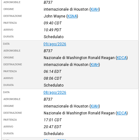
B737
AEROMOBILE
internazionale di Houston
(
KIAH
)
ORIGINE
John Wayne
(
KSNA
)
DESTINAZIONE
09:40
CDT
PARTENZA
10:49
PDT
ARRIVO
Schedulato
DURATA
09/ago/2026
DATA
B737
AEROMOBILE
Nazionale di Washington Ronald Reagan
(
KDCA
)
ORIGINE
internazionale di Houston
(
KIAH
)
DESTINAZIONE
06:14
EDT
PARTENZA
08:06
CDT
ARRIVO
Schedulato
DURATA
08/ago/2026
DATA
B737
AEROMOBILE
internazionale di Houston
(
KIAH
)
ORIGINE
Nazionale di Washington Ronald Reagan
(
KDCA
)
DESTINAZIONE
17:01
CDT
PARTENZA
20:47
EDT
ARRIVO
Schedulato
DURATA