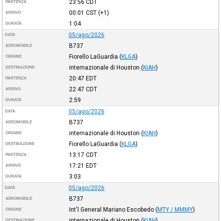
23:56
CDT
PARTENZA
00:01
CST
(+1)
ARRIVO
1:04
DURATA
05/ago/2026
DATA
B737
AEROMOBILE
Fiorello LaGuardia
(
KLGA
)
ORIGINE
internazionale di Houston
(
KIAH
)
DESTINAZIONE
20:47
EDT
PARTENZA
22:47
CDT
ARRIVO
2:59
DURATA
05/ago/2026
DATA
B737
AEROMOBILE
internazionale di Houston
(
KIAH
)
ORIGINE
Fiorello LaGuardia
(
KLGA
)
DESTINAZIONE
13:17
CDT
PARTENZA
17:21
EDT
ARRIVO
3:03
DURATA
05/ago/2026
DATA
B737
AEROMOBILE
Int'l General Mariano Escobedo
(
MTY / MMMY
)
ORIGINE
internazionale di Houston
(
KIAH
)
DESTINAZIONE