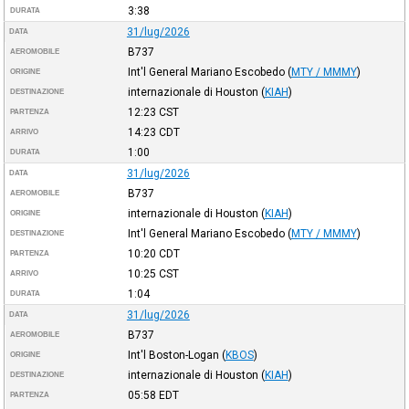
3:38
DURATA
31/lug/2026
DATA
B737
AEROMOBILE
Int'l General Mariano Escobedo
(
MTY / MMMY
)
ORIGINE
internazionale di Houston
(
KIAH
)
DESTINAZIONE
12:23
CST
PARTENZA
14:23
CDT
ARRIVO
1:00
DURATA
31/lug/2026
DATA
B737
AEROMOBILE
internazionale di Houston
(
KIAH
)
ORIGINE
Int'l General Mariano Escobedo
(
MTY / MMMY
)
DESTINAZIONE
10:20
CDT
PARTENZA
10:25
CST
ARRIVO
1:04
DURATA
31/lug/2026
DATA
B737
AEROMOBILE
Int'l Boston-Logan
(
KBOS
)
ORIGINE
internazionale di Houston
(
KIAH
)
DESTINAZIONE
05:58
EDT
PARTENZA