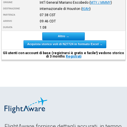
Int'l General Mariano Escobedo
(
MTY / MMMY
)
ORIGINE
internazionale di Houston
(
KIAH
)
DESTINAZIONE
07:38
CST
PARTENZA
09:46
CDT
ARRIVO
1:08
DURATA
Altro →
Acquista storico voli di N27724 in formato Excel →
Gli utenti con account di base (registrarsi è gratis e facile!) vedono storico
di 3 months
Registrati
FlightAware fornisce dettagli accurati, in tempo