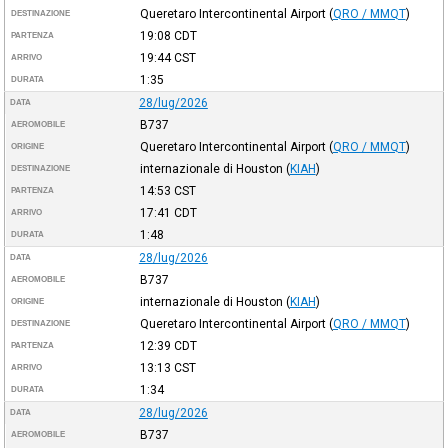
Queretaro Intercontinental Airport
(
QRO / MMQT
)
DESTINAZIONE
19:08
CDT
PARTENZA
19:44
CST
ARRIVO
1:35
DURATA
28/lug/2026
DATA
B737
AEROMOBILE
Queretaro Intercontinental Airport
(
QRO / MMQT
)
ORIGINE
internazionale di Houston
(
KIAH
)
DESTINAZIONE
14:53
CST
PARTENZA
17:41
CDT
ARRIVO
1:48
DURATA
28/lug/2026
DATA
B737
AEROMOBILE
internazionale di Houston
(
KIAH
)
ORIGINE
Queretaro Intercontinental Airport
(
QRO / MMQT
)
DESTINAZIONE
12:39
CDT
PARTENZA
13:13
CST
ARRIVO
1:34
DURATA
28/lug/2026
DATA
B737
AEROMOBILE