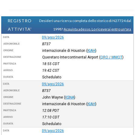
REGISTRO
Desideri una ricerca completa dello storico di N27724 dal
ATTIVITA'
1998?
Acquista adesso. Lo riceverai entro un'ora
09/ago/2026
DATA
B737
AEROMOBILE
internazionale di Houston
(
KIAH
)
ORIGINE
Queretaro Intercontinental Airport
(
QRO / MMQT
)
DESTINAZIONE
18:55
CDT
PARTENZA
19:42
CST
ARRIVO
Schedulato
DURATA
09/ago/2026
DATA
B737
AEROMOBILE
John Wayne
(
KSNA
)
ORIGINE
internazionale di Houston
(
KIAH
)
DESTINAZIONE
12:08
PDT
PARTENZA
17:10
CDT
ARRIVO
Schedulato
DURATA
09/ago/2026
DATA