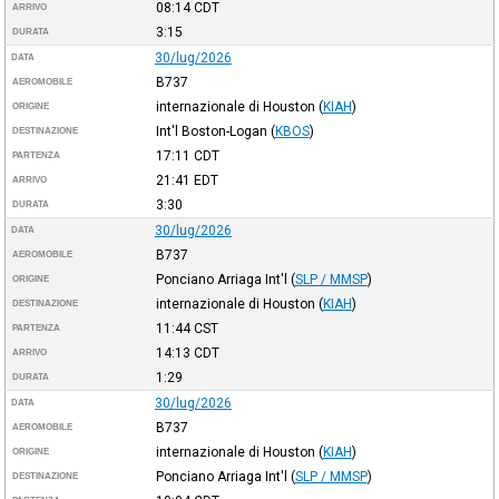
08:14
CDT
ARRIVO
3:15
DURATA
30/lug/2026
DATA
B737
AEROMOBILE
internazionale di Houston
(
KIAH
)
ORIGINE
Int'l Boston-Logan
(
KBOS
)
DESTINAZIONE
17:11
CDT
PARTENZA
21:41
EDT
ARRIVO
3:30
DURATA
30/lug/2026
DATA
B737
AEROMOBILE
Ponciano Arriaga Int'l
(
SLP / MMSP
)
ORIGINE
internazionale di Houston
(
KIAH
)
DESTINAZIONE
11:44
CST
PARTENZA
14:13
CDT
ARRIVO
1:29
DURATA
30/lug/2026
DATA
B737
AEROMOBILE
internazionale di Houston
(
KIAH
)
ORIGINE
Ponciano Arriaga Int'l
(
SLP / MMSP
)
DESTINAZIONE