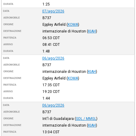
1:25
DURATA
07/ago/2026
DATA
B737
AEROMOBILE
Eppley Airfield
(
KOMA
)
ORIGINE
internazionale di Houston
(
KIAH
)
DESTINAZIONE
06:53
CDT
PARTENZA
08:41
CDT
ARRIVO
1:48
DURATA
06/ago/2026
DATA
B737
AEROMOBILE
internazionale di Houston
(
KIAH
)
ORIGINE
Eppley Airfield
(
KOMA
)
DESTINAZIONE
17:35
CDT
PARTENZA
19:20
CDT
ARRIVO
1:44
DURATA
06/ago/2026
DATA
B737
AEROMOBILE
Int'l di Guadalajara
(
GDL / MMGL
)
ORIGINE
internazionale di Houston
(
KIAH
)
DESTINAZIONE
13:04
CST
PARTENZA