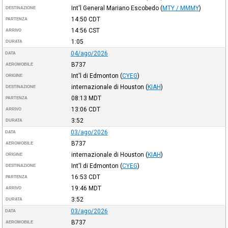
Int'l General Mariano Escobedo
(
MTY / MMMY
)
DESTINAZIONE
14:50
CDT
PARTENZA
14:56
CST
ARRIVO
1:05
DURATA
04/ago/2026
DATA
B737
AEROMOBILE
Int'l di Edmonton
(
CYEG
)
ORIGINE
internazionale di Houston
(
KIAH
)
DESTINAZIONE
08:13
MDT
PARTENZA
13:06
CDT
ARRIVO
3:52
DURATA
03/ago/2026
DATA
B737
AEROMOBILE
internazionale di Houston
(
KIAH
)
ORIGINE
Int'l di Edmonton
(
CYEG
)
DESTINAZIONE
16:53
CDT
PARTENZA
19:46
MDT
ARRIVO
3:52
DURATA
03/ago/2026
DATA
B737
AEROMOBILE