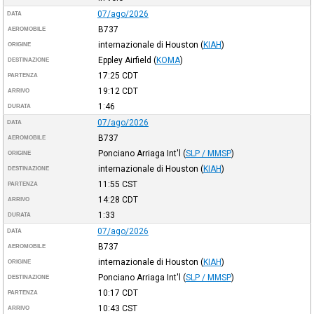
07/ago/2026
DATA
B737
AEROMOBILE
internazionale di Houston
(
KIAH
)
ORIGINE
Eppley Airfield
(
KOMA
)
DESTINAZIONE
17:25
CDT
PARTENZA
19:12
CDT
ARRIVO
1:46
DURATA
07/ago/2026
DATA
B737
AEROMOBILE
Ponciano Arriaga Int'l
(
SLP / MMSP
)
ORIGINE
internazionale di Houston
(
KIAH
)
DESTINAZIONE
11:55
CST
PARTENZA
14:28
CDT
ARRIVO
1:33
DURATA
07/ago/2026
DATA
B737
AEROMOBILE
internazionale di Houston
(
KIAH
)
ORIGINE
Ponciano Arriaga Int'l
(
SLP / MMSP
)
DESTINAZIONE
10:17
CDT
PARTENZA
10:43
CST
ARRIVO