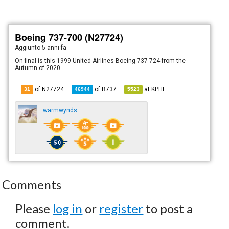
Boeing 737-700 (N27724)
Aggiunto
5 anni fa
On final is this 1999 United Airlines Boeing 737-724 from the
Autumn of 2020.
of N27724
of
B737
at
KPHL
31
46944
5523
warmwynds
Comments
Please
log in
or
register
to post a
comment.