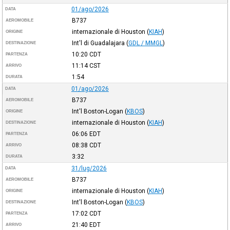
01/ago/2026
DATA
B737
AEROMOBILE
internazionale di Houston
(
KIAH
)
ORIGINE
Int'l di Guadalajara
(
GDL / MMGL
)
DESTINAZIONE
10:20
CDT
PARTENZA
11:14
CST
ARRIVO
1:54
DURATA
01/ago/2026
DATA
B737
AEROMOBILE
Int'l Boston-Logan
(
KBOS
)
ORIGINE
internazionale di Houston
(
KIAH
)
DESTINAZIONE
06:06
EDT
PARTENZA
08:38
CDT
ARRIVO
3:32
DURATA
31/lug/2026
DATA
B737
AEROMOBILE
internazionale di Houston
(
KIAH
)
ORIGINE
Int'l Boston-Logan
(
KBOS
)
DESTINAZIONE
17:02
CDT
PARTENZA
21:40
EDT
ARRIVO