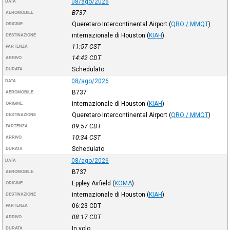
08/ago/2026
DATA
B737
AEROMOBILE
Queretaro Intercontinental Airport
(
QRO / MMQT
)
ORIGINE
internazionale di Houston
(
KIAH
)
DESTINAZIONE
11:57
CST
PARTENZA
14:42
CDT
ARRIVO
Schedulato
DURATA
08/ago/2026
DATA
B737
AEROMOBILE
internazionale di Houston
(
KIAH
)
ORIGINE
Queretaro Intercontinental Airport
(
QRO / MMQT
)
DESTINAZIONE
09:57
CDT
PARTENZA
10:34
CST
ARRIVO
Schedulato
DURATA
08/ago/2026
DATA
B737
AEROMOBILE
Eppley Airfield
(
KOMA
)
ORIGINE
internazionale di Houston
(
KIAH
)
DESTINAZIONE
06:23
CDT
PARTENZA
08:17
CDT
ARRIVO
In volo
DURATA