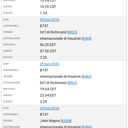
10:04
CDT
PARTENZA
10:29
CST
ARRIVO
1:24
DURATA
30/lug/2026
DATA
B737
AEROMOBILE
Int'l di Richmond
(
KRIC
)
ORIGINE
internazionale di Houston
(
KIAH
)
DESTINAZIONE
06:25
EDT
PARTENZA
07:50
CDT
ARRIVO
2:25
DURATA
29/lug/2026
DATA
B737
AEROMOBILE
internazionale di Houston
(
KIAH
)
ORIGINE
Int'l di Richmond
(
KRIC
)
DESTINAZIONE
19:04
CDT
PARTENZA
22:34
EDT
ARRIVO
2:29
DURATA
29/lug/2026
DATA
B737
AEROMOBILE
John Wayne
(
KSNA
)
ORIGINE
internazionale di Houston
(
KIAH
)
DESTINAZIONE