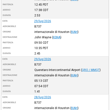
12:45
PDT
PARTENZA
17:38
CDT
ARRIVO
2:53
DURATA
29/lug/2026
DATA
B737
AEROMOBILE
internazionale di Houston
(
KIAH
)
ORIGINE
John Wayne
(
KSNA
)
DESTINAZIONE
09:50
CDT
PARTENZA
10:35
PDT
ARRIVO
2:45
DURATA
29/lug/2026
DATA
B737
AEROMOBILE
Queretaro Intercontinental Airport
(
QRO / MMQT
)
ORIGINE
internazionale di Houston
(
KIAH
)
DESTINAZIONE
05:13
CST
PARTENZA
07:54
CDT
ARRIVO
1:41
DURATA
28/lug/2026
DATA
B737
AEROMOBILE
internazionale di Houston
(
KIAH
)
ORIGINE