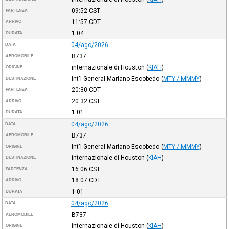
09:52
CST
PARTENZA
11:57
CDT
ARRIVO
1:04
DURATA
04/ago/2026
DATA
B737
AEROMOBILE
internazionale di Houston
(
KIAH
)
ORIGINE
Int'l General Mariano Escobedo
(
MTY / MMMY
)
DESTINAZIONE
20:30
CDT
PARTENZA
20:32
CST
ARRIVO
1:01
DURATA
04/ago/2026
DATA
B737
AEROMOBILE
Int'l General Mariano Escobedo
(
MTY / MMMY
)
ORIGINE
internazionale di Houston
(
KIAH
)
DESTINAZIONE
16:06
CST
PARTENZA
18:07
CDT
ARRIVO
1:01
DURATA
04/ago/2026
DATA
B737
AEROMOBILE
internazionale di Houston
(
KIAH
)
ORIGINE