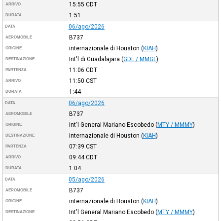
15:55
CDT
ARRIVO
1:51
DURATA
06/ago/2026
DATA
B737
AEROMOBILE
internazionale di Houston
(
KIAH
)
ORIGINE
Int'l di Guadalajara
(
GDL / MMGL
)
DESTINAZIONE
11:06
CDT
PARTENZA
11:50
CST
ARRIVO
1:44
DURATA
06/ago/2026
DATA
B737
AEROMOBILE
Int'l General Mariano Escobedo
(
MTY / MMMY
)
ORIGINE
internazionale di Houston
(
KIAH
)
DESTINAZIONE
07:39
CST
PARTENZA
09:44
CDT
ARRIVO
1:04
DURATA
05/ago/2026
DATA
B737
AEROMOBILE
internazionale di Houston
(
KIAH
)
ORIGINE
Int'l General Mariano Escobedo
(
MTY / MMMY
)
DESTINAZIONE