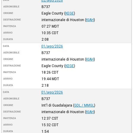
02/ago/2026
DATA
B737
AEROMOBILE
Eagle County
(
KEGE
)
ORIGINE
internazionale di Houston
(
KIAH
)
DESTINAZIONE
07:27
MDT
PARTENZA
10:35
CDT
ARRIVO
2:08
DURATA
01/ago/2026
DATA
B737
AEROMOBILE
internazionale di Houston
(
KIAH
)
ORIGINE
Eagle County
(
KEGE
)
DESTINAZIONE
18:26
CDT
PARTENZA
19:44
MDT
ARRIVO
2:18
DURATA
01/ago/2026
DATA
B737
AEROMOBILE
Int'l di Guadalajara
(
GDL / MMGL
)
ORIGINE
internazionale di Houston
(
KIAH
)
DESTINAZIONE
12:37
CST
PARTENZA
15:32
CDT
ARRIVO
1:54
DURATA