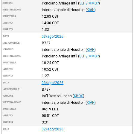
Ponciano Arriaga Int'l
(
SLP / MMSP
)
ORIGINE
internazionale di Houston
(
KIAH
)
DESTINAZIONE
12:03
CST
PARTENZA
14:36
CDT
ARRIVO
1:32
DURATA
03/ago/2026
DATA
B737
AEROMOBILE
internazionale di Houston
(
KIAH
)
ORIGINE
Ponciano Arriaga Int'l
(
SLP / MMSP
)
DESTINAZIONE
10:24
CDT
PARTENZA
10:52
CST
ARRIVO
1:27
DURATA
03/ago/2026
DATA
B737
AEROMOBILE
Int'l Boston-Logan
(
KBOS
)
ORIGINE
internazionale di Houston
(
KIAH
)
DESTINAZIONE
06:19
EDT
PARTENZA
08:51
CDT
ARRIVO
3:31
DURATA
02/ago/2026
DATA