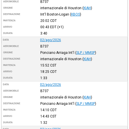
B737
AEROMOBILE
internazionale di Houston
(
KIAH
)
ORIGINE
Int'l Boston-Logan
(
KBOS
)
DESTINAZIONE
20:02
CDT
PARTENZA
00:43
EDT
(+1)
ARRIVO
3:40
DURATA
02/ago/2026
DATA
B737
AEROMOBILE
Ponciano Arriaga Int'l
(
SLP / MMSP
)
ORIGINE
internazionale di Houston
(
KIAH
)
DESTINAZIONE
15:52
CST
PARTENZA
18:25
CDT
ARRIVO
1:33
DURATA
02/ago/2026
DATA
B737
AEROMOBILE
internazionale di Houston
(
KIAH
)
ORIGINE
Ponciano Arriaga Int'l
(
SLP / MMSP
)
DESTINAZIONE
14:10
CDT
PARTENZA
14:43
CST
ARRIVO
1:32
DURATA