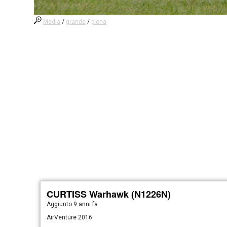
Media
/
grande
/
piena
CURTISS Warhawk (N1226N)
Aggiunto
9 anni fa
AirVenture 2016.