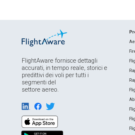
Pr
Ae
Fi
FlightAware fornisce dettagli
Fl
accurati, in tempo reale, storici e
Rap
predittivi dei voli per tutti i
Rap
segmenti del
settore aereo.
Fl
Ab
Fl
Fl
Fl