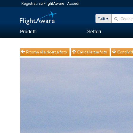
Registrati su FlightAware
Accedi
Tutti
Prodotti
Settori
Ritorna alla ricerca foto
Carica le tue foto
Condivid