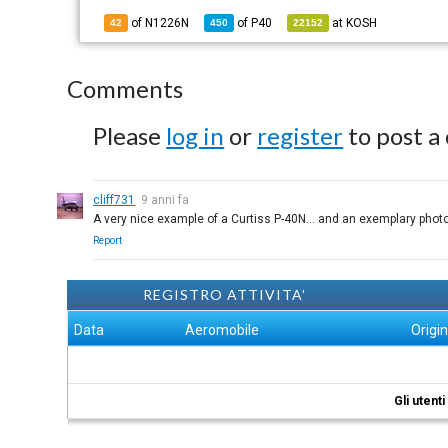
of N1226N
of
P40
at
KOSH
42
450
22152
Comments
Please
log in
or
register
to post a
cliff731
9 anni fa
A very nice example of a Curtiss P-40N... and an exemplary photo
Report
REGISTRO ATTIVITA'
Data
Aeromobile
Origi
Gli utent