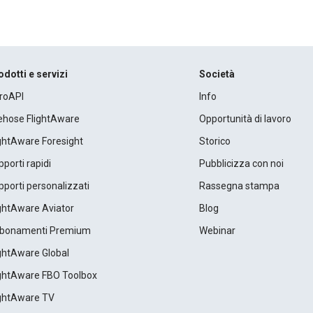
odotti e servizi
Società
roAPI
Info
rehose FlightAware
Opportunità di lavoro
ightAware Foresight
Storico
porti rapidi
Pubblicizza con noi
porti personalizzati
Rassegna stampa
ightAware Aviator
Blog
bonamenti Premium
Webinar
ightAware Global
ightAware FBO Toolbox
ightAware TV