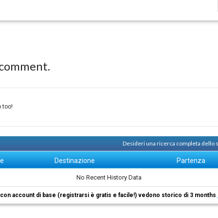
 comment.
 too!
Desideri una ricerca completa dello
ne
Destinazione
Partenza
No Recent History Data
i con account di base (registrarsi è gratis e facile!) vedono storico di 3 months