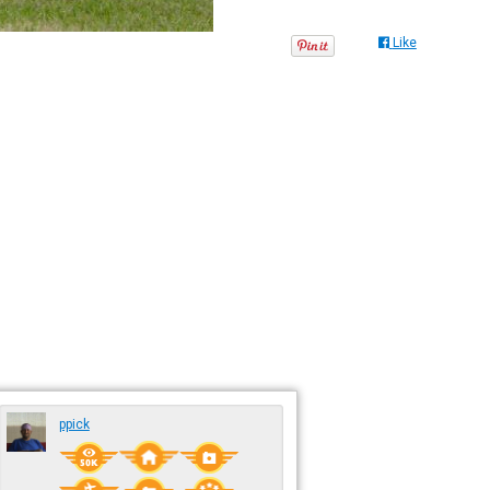
Like
ppick