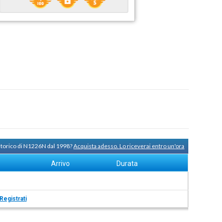
 storico di N1226N dal 1998?
Acquista adesso. Lo riceverai entro un'ora
Arrivo
Durata
Registrati