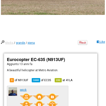
Like
Media
/
grande
/
piena
Eurocopter EC-635 (N913UF)
Aggiunto
13 anni fa
A beautiful helicopter at Metro Aviation.
of N913UF
of
EC35
at
41LA
3
1668
192
ppick