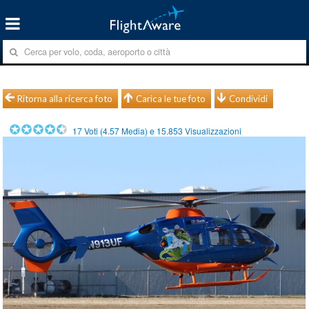
Ritorna alla ricerca foto
Carica le tue foto
Condividi
17
Voti (
4.57
Media) e
15.853
Visualizzazioni