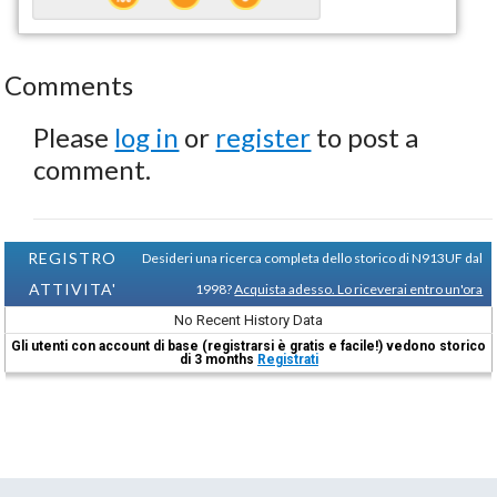
Comments
Please
log in
or
register
to post a
comment.
REGISTRO
Desideri una ricerca completa dello storico di N913UF dal
ATTIVITA'
1998?
Acquista adesso. Lo riceverai entro un'ora
No Recent History Data
Gli utenti con account di base (registrarsi è gratis e facile!) vedono storico
di 3 months
Registrati