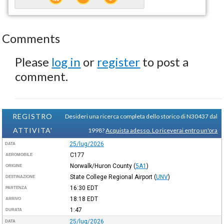
Comments
Please
log in
or
register
to post a
comment.
REGISTRO
Desideri una ricerca completa dello storico di N30437 dal
ATTIVITA'
1998?
Acquista adesso. Lo riceverai entro un'ora
25/lug/2026
DATA
C177
AEROMOBILE
Norwalk/Huron County
(
5A1
)
ORIGINE
State College Regional Airport
(
UNV
)
DESTINAZIONE
16:30
EDT
PARTENZA
18:18
EDT
ARRIVO
1:47
DURATA
25/lug/2026
DATA