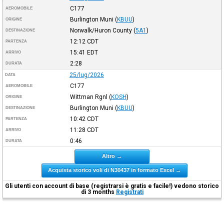
C177
AEROMOBILE
Burlington Muni
(
KBUU
)
ORIGINE
Norwalk/Huron County
(
5A1
)
DESTINAZIONE
12:12
CDT
PARTENZA
15:41
EDT
ARRIVO
2:28
DURATA
25/lug/2026
DATA
C177
AEROMOBILE
Wittman Rgnl
(
KOSH
)
ORIGINE
Burlington Muni
(
KBUU
)
DESTINAZIONE
10:42
CDT
PARTENZA
11:28
CDT
ARRIVO
0:46
DURATA
Altro →
Acquista storico voli di N30437 in formato Excel →
Gli utenti con account di base (registrarsi è gratis e facile!) vedono storico
di 3 months
Registrati