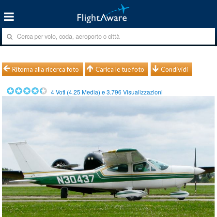
Ritorna alla ricerca foto
Carica le tue foto
Condividi
4
Voti (
4.25
Media) e
3.796
Visualizzazioni