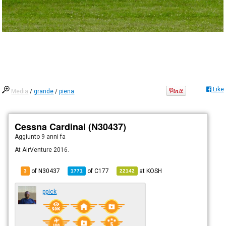
Like
Media
/
grande
/
piena
Cessna Cardinal (N30437)
Aggiunto
9 anni fa
At AirVenture 2016.
of N30437
of
C177
at
KOSH
3
1771
22142
ppick