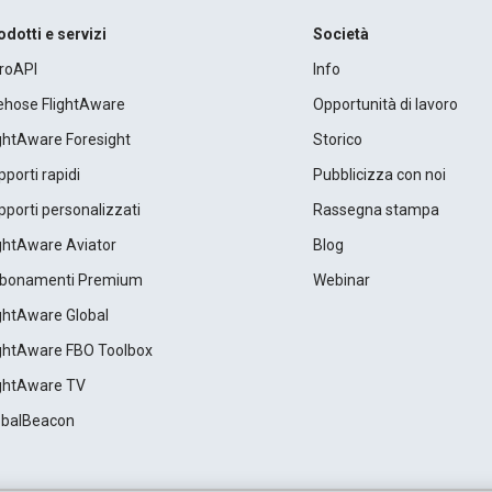
odotti e servizi
Società
roAPI
Info
rehose FlightAware
Opportunità di lavoro
ightAware Foresight
Storico
porti rapidi
Pubblicizza con noi
porti personalizzati
Rassegna stampa
ightAware Aviator
Blog
bonamenti Premium
Webinar
ightAware Global
ightAware FBO Toolbox
ightAware TV
obalBeacon