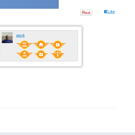
Like
ppick