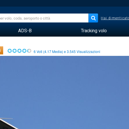
Hai dimenticato
ADS-B
Tracking volo
i
6
Voti (
4.17
Media) e
3.545
Visualizzazioni