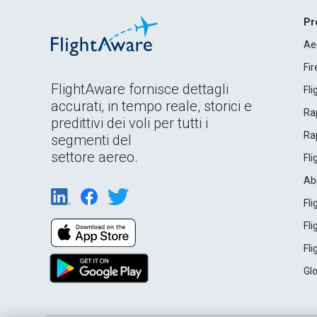
Pr
Ae
Fi
FlightAware fornisce dettagli
Fl
accurati, in tempo reale, storici e
Rap
predittivi dei voli per tutti i
Rap
segmenti del
settore aereo.
Fl
Ab
Fl
Fl
Fl
Gl