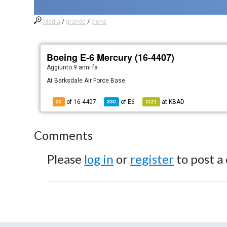
Media
/
grande
/
piena
Boeing E-6 Mercury (16-4407)
Aggiunto
9 anni fa
At Barksdale Air Force Base.
of 16-4407
of
E6
at
KBAD
22
330
1121
Comments
Please
log in
or
register
to post a