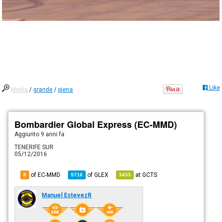
Like
Media
/
grande
/
piena
Bombardier Global Express (EC-MMD)
Aggiunto
9 anni fa
TENERIFE SUR
05/12/2016
of EC-MMD
of
GLEX
at
GCTS
8
5716
3433
Manuel EstevezR