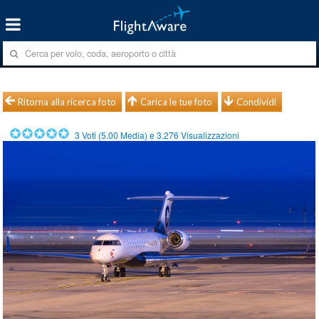
Ritorna alla ricerca foto
Carica le tue foto
Condividi
3
Voti (
5.00
Media) e
3.276
Visualizzazioni