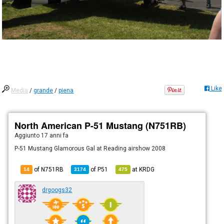
Like
Media
/
grande
/
piena
North American P-51 Mustang (N751RB)
Aggiunto
17 anni fa
P-51 Mustang Glamorous Gal at Reading airshow 2008
of N751RB
of
P51
at
KRDG
14
3174
475
drgoogs32