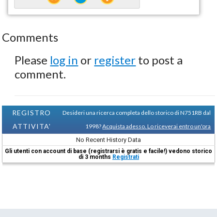
Comments
Please
log in
or
register
to post a
comment.
REGISTRO
Desideri una ricerca completa dello storico di N751RB dal
ATTIVITA'
1998?
Acquista adesso. Lo riceverai entro un'ora
No Recent History Data
Gli utenti con account di base (registrarsi è gratis e facile!) vedono storico
di 3 months
Registrati