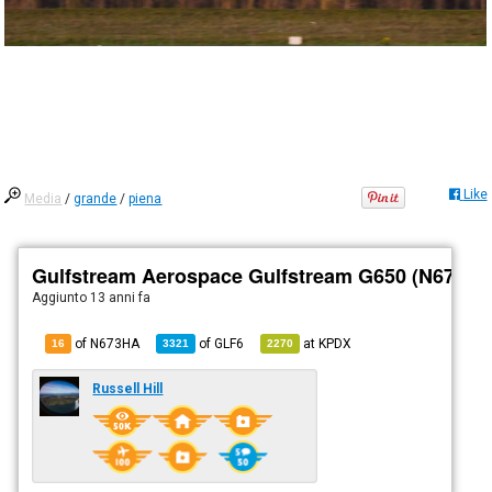
Like
Media
/
grande
/
piena
Gulfstream Aerospace Gulfstream G650 (N673HA
Aggiunto
13 anni fa
of N673HA
of
GLF6
at
KPDX
16
3321
2270
Russell Hill