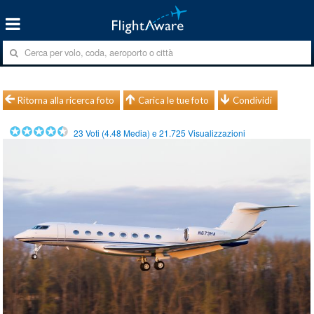
Ritorna alla ricerca foto
Carica le tue foto
Condividi
23
Voti (
4.48
Media) e
21.725
Visualizzazioni