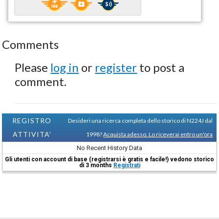
Comments
Please
log in
or
register
to post a
comment.
REGISTRO
Desideri una ricerca completa dello storico di N224J dal
ATTIVITA'
1998?
Acquista adesso. Lo riceverai entro un'ora
No Recent History Data
Gli utenti con account di base (registrarsi è gratis e facile!) vedono storico
di 3 months
Registrati