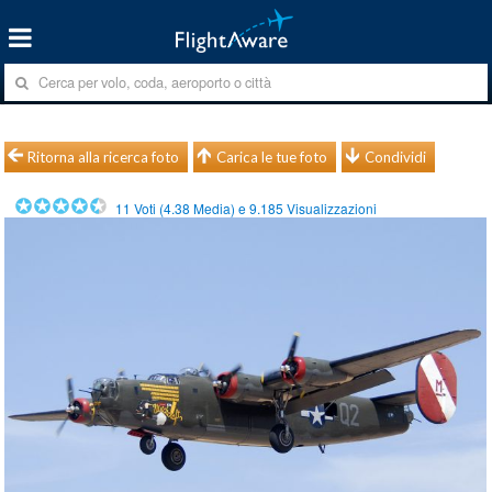
Ritorna alla ricerca foto
Carica le tue foto
Condividi
11
Voti (
4.38
Media) e
9.185
Visualizzazioni