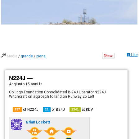
Like
Media
/
grande
/
piena
N224J —
Aggiunto
15 anni fa
Collings Foundation Consolidated B-24J Liberator N224J
Witchcraft on approach to land on Runway 25 Left
of N224J
of
B24J
at
KDVT
197
21
1341
Brian Lockett