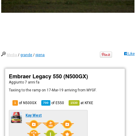
Like
Media
/
grande
/
piena
Embraer Legacy 550 (N500GX)
Aggiunto
7 anni fa
Taxiing to the ramp on 17-Mar-19 arriving from MYGF.
of N500GX
of
E550
at
KFXE
1
700
1530
Kay West