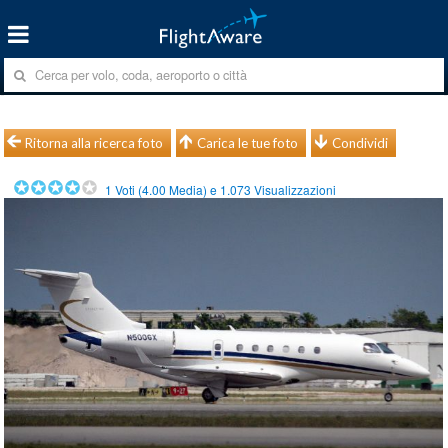
Ritorna alla ricerca foto
Carica le tue foto
Condividi
1
Voti (
4.00
Media) e
1.073
Visualizzazioni