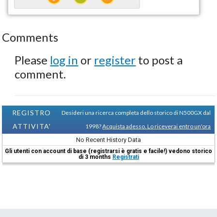
Comments
Please
log in
or
register
to post a
comment.
REGISTRO
Desideri una ricerca completa dello storico di N500GX dal
ATTIVITA'
1998?
Acquista adesso. Lo riceverai entro un'ora
No Recent History Data
Gli utenti con account di base (registrarsi è gratis e facile!) vedono storico
di 3 months
Registrati