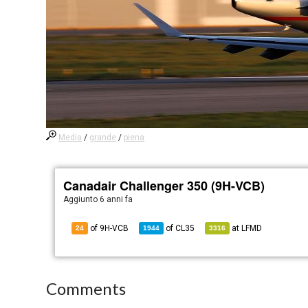
Media
/
grande
/
piena
Canadair Challenger 350 (9H-VCB)
Aggiunto
6 anni fa
of 9H-VCB
of
CL35
at
LFMD
24
1944
3316
Comments