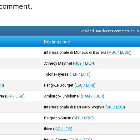
 comment.
Desideri una ricerca completa dello
Destinazione
internazionale di Monaco di Baviera
(
MUC / EDDM
)
Annecy Meythet
(
NCY / LFLP
)
Tolone-Hyères
(
TLN / LFTH
)
DH
)
Parigi-Le Bourget
(
LBG / LFPB
)
yła
(
BRI / LIBD
)
Amburgo-Fuhlsbüttel
(
HAM / EDDH
)
internazionale di Bari Karol Wojtyła
(
BRI / LIBD
)
Belgrado-Surčin
(
BEG / LYBE
)
Ibiza
(
IBZ / LEIB
)