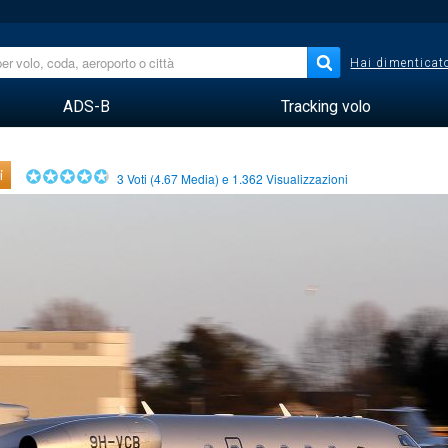
Hai dimenticato
ADS-B
Tracking volo
i
3
Voti (
4.67
Media) e
1.362
Visualizzazioni