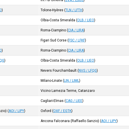
Int'l di Ginevra
(
GVA / LSGG
)
EO
)
Tolone-Hyères
(
TLN / LFTH
)
Olbia-Costa Smeralda
(
OLB / LIEO
)
Roma-Ciampino
(
CIA / LIRA
)
Figari Sud Corse
(
FSC / LFKF
)
EO
)
Roma-Ciampino
(
CIA / LIRA
)
FQG
)
Olbia-Costa Smeralda
(
OLB / LIEO
)
Nevers Fourchambault
(
NVS / LFQG
)
Milano-Linate
(
LIN / LIML
)
Vicino Lamezia Terme, Catanzaro
Cagliari-Elmas
(
CAG / LIEE
)
nzio)
(
AOI / LIPY
)
Oxford
(
OXF / EGTK
)
Ancona Falconara (Raffaello Sanzio)
(
AOI / LIPY
)