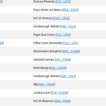
DF
)
Firenze-Peretola
(
FLR / LIRQ
)
Francoforte sul Meno
(
FRA / EDDF
)
)
Int'l di Ginevra
(
GVA / LSGG
)
Farnborough Airfield
(
FAB / EGLF
)
Figari Sud Corse
(
FSC / LFKF
)
AM
)
Olbia-Costa Smeralda
(
OLB / LIEO
)
Amsterdam-Schiphol
(
AMS / EHAM
)
Helsinki-Vantaa
(
HEL / EFHK
)
)
Norimberga
(
NUE / EDDN
)
Farnborough Airfield
(
FAB / EGLF
)
Alta
(
ALF / ENAT
)
Londra-Luton
(
LTN / EGGW
)
Int'l di Shannon
(
SNN / EINN
)