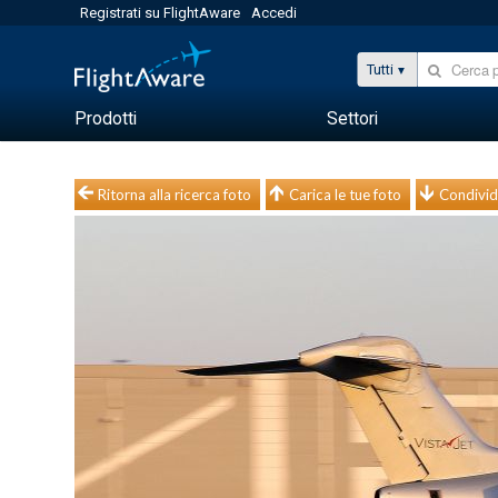
Registrati su FlightAware
Accedi
Tutti
Prodotti
Settori
Ritorna alla ricerca foto
Carica le tue foto
Condivid