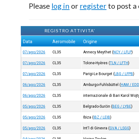
Please
log in
or
register
to post a
REGISTRO ATTIVITA'
Data
Aeromobile
Origine
07/ago/2026
CL35
Annecy Meythet
(
NCY / LFLP
)
07/ago/2026
CL35
Tolone-Hyères
(
TLN / LFTH
)
07/ago/2026
CL35
Parigi-Le Bourget
(
LBG / LFPB
)
06/ago/2026
CL35
Amburgo-Fuhlsbüttel
(
HAM / ED
06/ago/2026
CL35
internazionale di Bari Karol Wojt
05/ago/2026
CL35
Belgrado-Surčin
(
BEG / LYBE
)
05/ago/2026
CL35
Ibiza
(
IBZ / LEIB
)
05/ago/2026
CL35
Int'l di Ginevra
(
GVA / LSGG
)