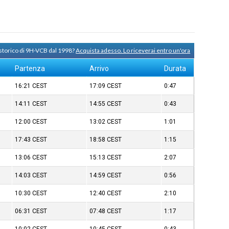
 storico di 9H-VCB dal 1998?
Acquista adesso. Lo riceverai entro un'ora
Partenza
Arrivo
Durata
16:21
CEST
17:09
CEST
0:47
14:11
CEST
14:55
CEST
0:43
12:00
CEST
13:02
CEST
1:01
17:43
CEST
18:58
CEST
1:15
13:06
CEST
15:13
CEST
2:07
14:03
CEST
14:59
CEST
0:56
10:30
CEST
12:40
CEST
2:10
06:31
CEST
07:48
CEST
1:17