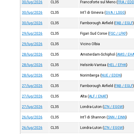
30/lug/2026
CL35
Francoforte sul Meno
(
FRA / ED
30/lug/2026
CL35
Int'l di Ginevra
(
GVA / LSGG
)
30/lug/2026
CL35
Farnborough Airfield
(
FAB / EGLF
29/lug/2026
CL35
Figari Sud Corse
(
FSC / LFKF
)
29/lug/2026
CL35
Vicino Olbia
28/lug/2026
CL35
Amsterdam-Schiphol
(
AMS / EH
28/lug/2026
CL35
Helsinki-Vantaa
(
HEL / EFHK
)
28/lug/2026
CL35
Norimberga
(
NUE / EDDN
)
27/lug/2026
CL35
Farnborough Airfield
(
FAB / EGLF
27/lug/2026
CL35
Alta
(
ALF / ENAT
)
27/lug/2026
CL35
Londra-Luton
(
LTN / EGGW
)
26/lug/2026
CL35
Int'l di Shannon
(
SNN / EINN
)
26/lug/2026
CL35
Londra-Luton
(
LTN / EGGW
)