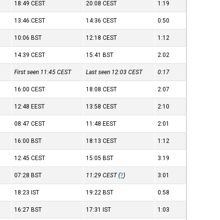
18:49
CEST
20:08
CEST
1:19
13:46
CEST
14:36
CEST
0:50
10:06
BST
12:18
CEST
1:12
14:39
CEST
15:41
BST
2:02
First seen 11:45
CEST
Last seen 12:03
CEST
0:17
16:00
CEST
18:08
CEST
2:07
12:48
EEST
13:58
CEST
2:10
08:47
CEST
11:48
EEST
2:01
16:00
BST
18:13
CEST
1:12
12:45
CEST
15:05
BST
3:19
07:28
BST
11:29
CEST
(
?
)
3:01
18:23
IST
19:22
BST
0:58
16:27
BST
17:31
IST
1:03