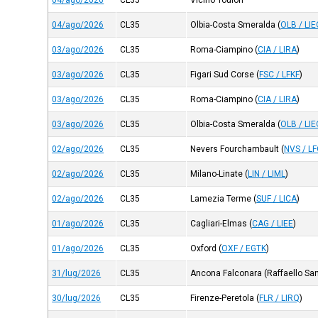
04/ago/2026
CL35
Vicino Toulon
04/ago/2026
CL35
Olbia-Costa Smeralda
(
OLB / LI
03/ago/2026
CL35
Roma-Ciampino
(
CIA / LIRA
)
03/ago/2026
CL35
Figari Sud Corse
(
FSC / LFKF
)
03/ago/2026
CL35
Roma-Ciampino
(
CIA / LIRA
)
03/ago/2026
CL35
Olbia-Costa Smeralda
(
OLB / LI
02/ago/2026
CL35
Nevers Fourchambault
(
NVS / L
02/ago/2026
CL35
Milano-Linate
(
LIN / LIML
)
02/ago/2026
CL35
Lamezia Terme
(
SUF / LICA
)
01/ago/2026
CL35
Cagliari-Elmas
(
CAG / LIEE
)
01/ago/2026
CL35
Oxford
(
OXF / EGTK
)
31/lug/2026
CL35
Ancona Falconara (Raffaello Sa
30/lug/2026
CL35
Firenze-Peretola
(
FLR / LIRQ
)