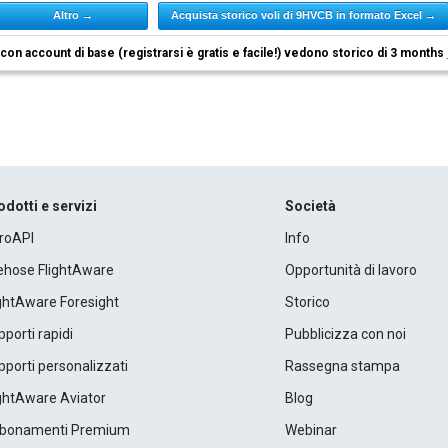
Altro →
Acquista storico voli di 9HVCB in formato Excel →
i con account di base (registrarsi è gratis e facile!) vedono storico di 3 months
odotti e servizi
Società
roAPI
Info
rehose FlightAware
Opportunità di lavoro
ightAware Foresight
Storico
porti rapidi
Pubblicizza con noi
porti personalizzati
Rassegna stampa
ightAware Aviator
Blog
bonamenti Premium
Webinar