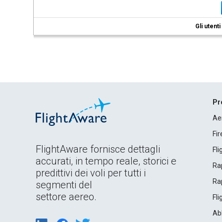
Gli utent
Pr
Ae
Fi
FlightAware fornisce dettagli
Fl
accurati, in tempo reale, storici e
Rap
predittivi dei voli per tutti i
Rap
segmenti del
settore aereo.
Fl
Ab