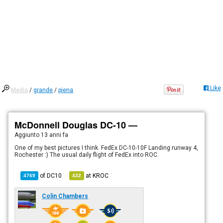
Like
Media
/
grande
/
piena
McDonnell Douglas DC-10 —
Aggiunto
13 anni fa
One of my best pictures I think. FedEx DC-10-10F Landing runway 4,
Rochester :) The usual daily flight of FedEx into ROC.
of
DC10
at
KROC
4769
432
Colin Chambers