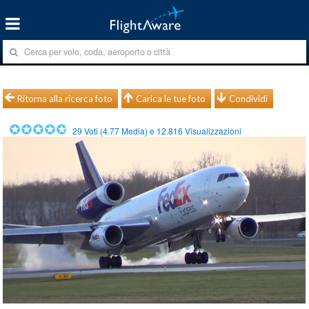
Ritorna alla ricerca foto
Carica le tue foto
Condividi
29
Voti (
4.77
Media) e
12.816
Visualizzazioni