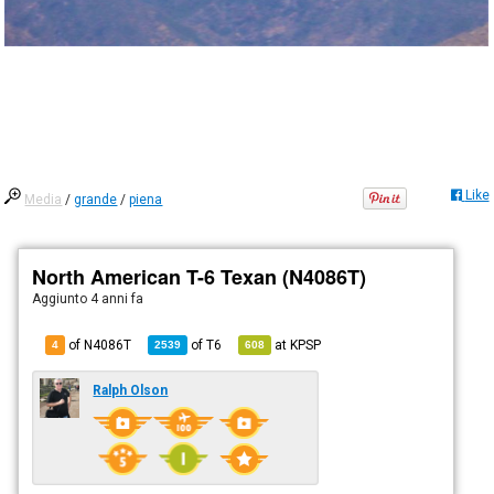
Like
Media
/
grande
/
piena
North American T-6 Texan (N4086T)
Aggiunto
4 anni fa
of N4086T
of
T6
at
KPSP
4
2539
608
Ralph Olson