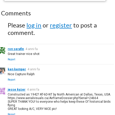
Comments
Please
log in
or
register
to post a
comment.
ron serafin
4 anni fa
Great trainer nice shot
Report
ken kemper
4 anni fa
Nice Capture Ralph
Report
jesse kyzer
4 anni fa
Constructed as 1942? AT-6D-NT by North American at Dallas, Texas, USA.
https://www.aerialvisuals.ca/AirframeDossier.php?Serial=24664
SUPER THANK YOU! to everyone who helps keep these Ol’ historical birds
flying
GREAT looking A/C, VERY NICE pic!
Report