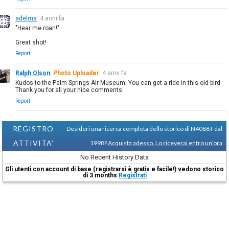
adelma
4 anni fa
"Hear me roar!!"
Great shot!
Report
Ralph Olson
Photo Uploader
4 anni fa
Kudos to the Palm Springs Air Museum. You can get a ride in this old bird.
Thank you for all your nice comments.
Report
REGISTRO
Desideri una ricerca completa dello storico di N4086T dal
ATTIVITA'
1998?
Acquista adesso. Lo riceverai entro un'ora
No Recent History Data
Gli utenti con account di base (registrarsi è gratis e facile!) vedono storico
di 3 months
Registrati