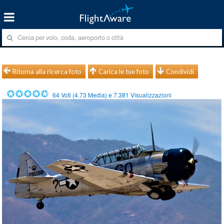
Ritorna alla ricerca foto
Carica le tue foto
Condividi
64
Voti (
4.73
Media) e
7.381
Visualizzazioni