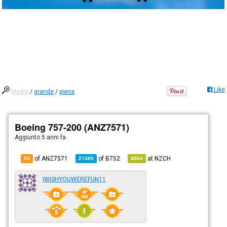
Like
Media
/
grande
/
piena
Boeing 757-200 (ANZ7571)
Aggiunto
5 anni fa
of ANZ7571
of
B752
at
NZCH
54
27489
4064
IWISHYOUWEREFUN11