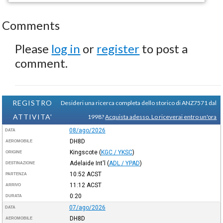
Comments
Please
log in
or
register
to post a
comment.
REGISTRO
Desideri una ricerca completa dello storico di ANZ7571 dal
ATTIVITA'
1998?
Acquista adesso. Lo riceverai entro un'ora
08/ago/2026
DATA
DH8D
AEROMOBILE
Kingscote
(
KGC / YKSC
)
ORIGINE
Adelaide Int'l
(
ADL / YPAD
)
DESTINAZIONE
10:52
ACST
PARTENZA
11:12
ACST
ARRIVO
0:20
DURATA
07/ago/2026
DATA
DH8D
AEROMOBILE