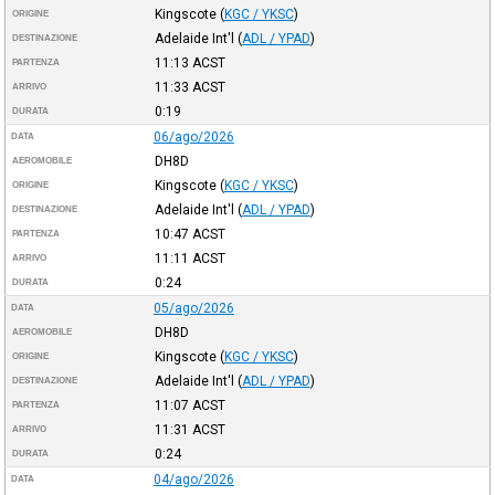
Kingscote
(
KGC / YKSC
)
ORIGINE
Adelaide Int'l
(
ADL / YPAD
)
DESTINAZIONE
11:13
ACST
PARTENZA
11:33
ACST
ARRIVO
0:19
DURATA
06/ago/2026
DATA
DH8D
AEROMOBILE
Kingscote
(
KGC / YKSC
)
ORIGINE
Adelaide Int'l
(
ADL / YPAD
)
DESTINAZIONE
10:47
ACST
PARTENZA
11:11
ACST
ARRIVO
0:24
DURATA
05/ago/2026
DATA
DH8D
AEROMOBILE
Kingscote
(
KGC / YKSC
)
ORIGINE
Adelaide Int'l
(
ADL / YPAD
)
DESTINAZIONE
11:07
ACST
PARTENZA
11:31
ACST
ARRIVO
0:24
DURATA
04/ago/2026
DATA