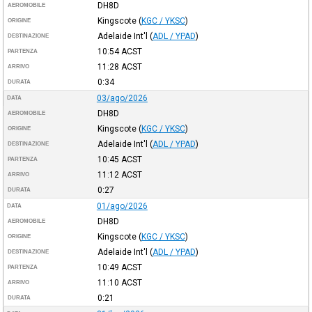
DH8D
AEROMOBILE
Kingscote
(
KGC / YKSC
)
ORIGINE
Adelaide Int'l
(
ADL / YPAD
)
DESTINAZIONE
10:54
ACST
PARTENZA
11:28
ACST
ARRIVO
0:34
DURATA
03/ago/2026
DATA
DH8D
AEROMOBILE
Kingscote
(
KGC / YKSC
)
ORIGINE
Adelaide Int'l
(
ADL / YPAD
)
DESTINAZIONE
10:45
ACST
PARTENZA
11:12
ACST
ARRIVO
0:27
DURATA
01/ago/2026
DATA
DH8D
AEROMOBILE
Kingscote
(
KGC / YKSC
)
ORIGINE
Adelaide Int'l
(
ADL / YPAD
)
DESTINAZIONE
10:49
ACST
PARTENZA
11:10
ACST
ARRIVO
0:21
DURATA