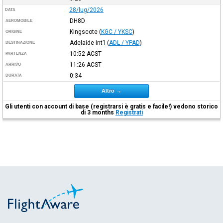
28/lug/2026
DATA
DH8D
AEROMOBILE
Kingscote
(
KGC / YKSC
)
ORIGINE
Adelaide Int'l
(
ADL / YPAD
)
DESTINAZIONE
10:52
ACST
PARTENZA
11:26
ACST
ARRIVO
0:34
DURATA
Altro →
Gli utenti con account di base (registrarsi è gratis e facile!) vedono storico
di 3 months
Registrati