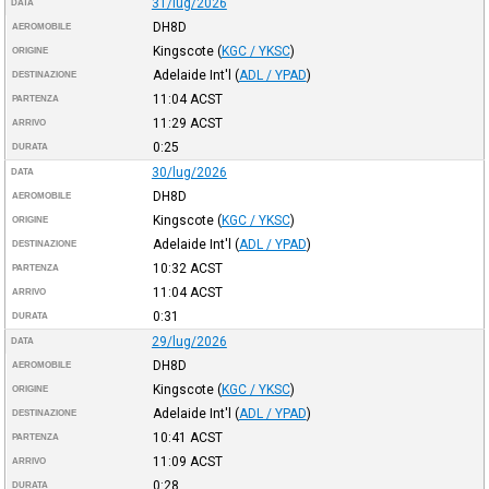
31/lug/2026
DATA
DH8D
AEROMOBILE
Kingscote
(
KGC / YKSC
)
ORIGINE
Adelaide Int'l
(
ADL / YPAD
)
DESTINAZIONE
11:04
ACST
PARTENZA
11:29
ACST
ARRIVO
0:25
DURATA
30/lug/2026
DATA
DH8D
AEROMOBILE
Kingscote
(
KGC / YKSC
)
ORIGINE
Adelaide Int'l
(
ADL / YPAD
)
DESTINAZIONE
10:32
ACST
PARTENZA
11:04
ACST
ARRIVO
0:31
DURATA
29/lug/2026
DATA
DH8D
AEROMOBILE
Kingscote
(
KGC / YKSC
)
ORIGINE
Adelaide Int'l
(
ADL / YPAD
)
DESTINAZIONE
10:41
ACST
PARTENZA
11:09
ACST
ARRIVO
0:28
DURATA