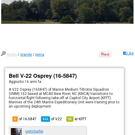
Like
Media
/
grande
/
piena
Bell V-22 Osprey (16-5847)
Aggiunto
16 anni fa
A V22 Osprey (165847) of Marine Medium Tiltrotor Squadron
(VMM) 162 based at MCAS New River, NC (KNCA) transitions to
horizontal flight following take-off at Capitol City Airport (KFFT).
Marines of the 24th Marine Expeditionary Unit were training prior to
an upcoming deployment.
of 16-5847
of
V22
at
KFFT
2
613
56
unitcharlie