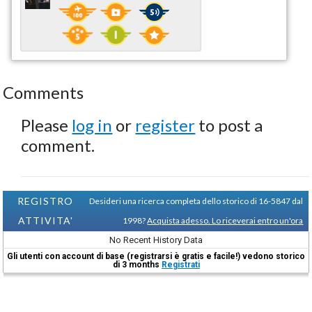
Comments
Please
log in
or
register
to post a
comment.
REGISTRO
Desideri una ricerca completa dello storico di 16-5847 dal
ATTIVITA'
1998?
Acquista adesso. Lo riceverai entro un'ora
No Recent History Data
Gli utenti con account di base (registrarsi è gratis e facile!) vedono storico
di 3 months
Registrati