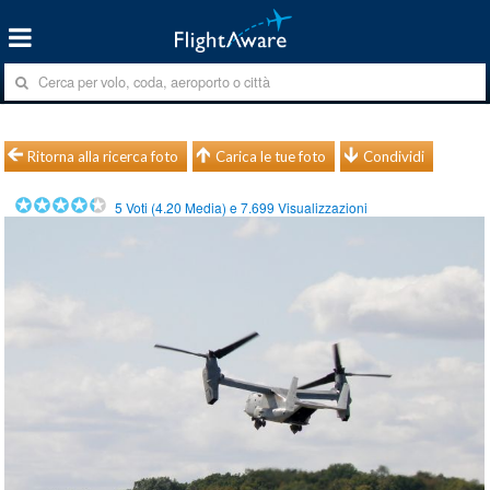
Ritorna alla ricerca foto
Carica le tue foto
Condividi
5
Voti (
4.20
Media) e
7.699
Visualizzazioni