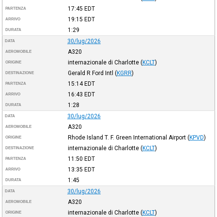
17:45
EDT
PARTENZA
19:15
EDT
ARRIVO
1:29
DURATA
30/lug/2026
DATA
A320
AEROMOBILE
internazionale di Charlotte
(
KCLT
)
ORIGINE
Gerald R Ford Intl
(
KGRR
)
DESTINAZIONE
15:14
EDT
PARTENZA
16:43
EDT
ARRIVO
1:28
DURATA
30/lug/2026
DATA
A320
AEROMOBILE
Rhode Island T. F. Green International Airport
(
KPVD
)
ORIGINE
internazionale di Charlotte
(
KCLT
)
DESTINAZIONE
11:50
EDT
PARTENZA
13:35
EDT
ARRIVO
1:45
DURATA
30/lug/2026
DATA
A320
AEROMOBILE
internazionale di Charlotte
(
KCLT
)
ORIGINE