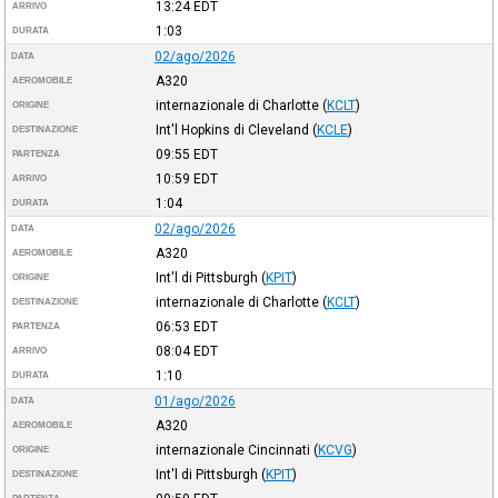
13:24
EDT
ARRIVO
1:03
DURATA
02/ago/2026
DATA
A320
AEROMOBILE
internazionale di Charlotte
(
KCLT
)
ORIGINE
Int'l Hopkins di Cleveland
(
KCLE
)
DESTINAZIONE
09:55
EDT
PARTENZA
10:59
EDT
ARRIVO
1:04
DURATA
02/ago/2026
DATA
A320
AEROMOBILE
Int'l di Pittsburgh
(
KPIT
)
ORIGINE
internazionale di Charlotte
(
KCLT
)
DESTINAZIONE
06:53
EDT
PARTENZA
08:04
EDT
ARRIVO
1:10
DURATA
01/ago/2026
DATA
A320
AEROMOBILE
internazionale Cincinnati
(
KCVG
)
ORIGINE
Int'l di Pittsburgh
(
KPIT
)
DESTINAZIONE