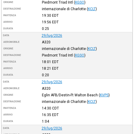
Piedmont Triad Intl
(
KGSO
)
ORIGINE
internazionale di Charlotte
(
KCLT
)
DESTINAZIONE
19:30
EDT
PARTENZA
19:56
EDT
ARRIVO
0:25
DURATA
29/lug/2026
DATA
A320
AEROMOBILE
internazionale di Charlotte
(
KCLT
)
ORIGINE
Piedmont Triad Intl
(
KGSO
)
DESTINAZIONE
18:01
EDT
PARTENZA
18:21
EDT
ARRIVO
0:20
DURATA
29/lug/2026
DATA
A320
AEROMOBILE
Eglin AFB/Destin-Ft Walton Beach
(
KVPS
)
ORIGINE
internazionale di Charlotte
(
KCLT
)
DESTINAZIONE
14:30
CDT
PARTENZA
16:35
EDT
ARRIVO
1:04
DURATA
29/lug/2026
DATA