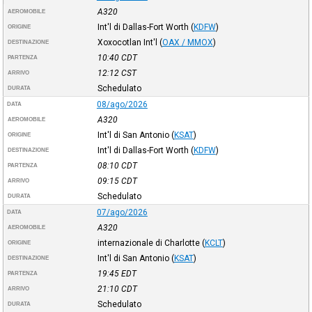
A320
AEROMOBILE
Int'l di Dallas-Fort Worth
(
KDFW
)
ORIGINE
Xoxocotlan Int'l
(
OAX / MMOX
)
DESTINAZIONE
10:40
CDT
PARTENZA
12:12
CST
ARRIVO
Schedulato
DURATA
08/ago/2026
DATA
A320
AEROMOBILE
Int'l di San Antonio
(
KSAT
)
ORIGINE
Int'l di Dallas-Fort Worth
(
KDFW
)
DESTINAZIONE
08:10
CDT
PARTENZA
09:15
CDT
ARRIVO
Schedulato
DURATA
07/ago/2026
DATA
A320
AEROMOBILE
internazionale di Charlotte
(
KCLT
)
ORIGINE
Int'l di San Antonio
(
KSAT
)
DESTINAZIONE
19:45
EDT
PARTENZA
21:10
CDT
ARRIVO
Schedulato
DURATA