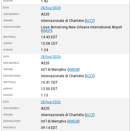
1:42
DURATA
28/lug/2026
DATA
A320
AEROMOBILE
internazionale di Charlotte
(
KCLT
)
ORIGINE
Louis Armstrong New Orleans International Airport
DESTINAZIONE
(
KMSY
)
14:43
EDT
PARTENZA
15:08
CDT
ARRIVO
1:24
DURATA
28/lug/2026
DATA
A320
AEROMOBILE
Int'l di Memphis
(
KMEM
)
ORIGINE
internazionale di Charlotte
(
KCLT
)
DESTINAZIONE
10:41
CDT
PARTENZA
12:55
EDT
ARRIVO
1:13
DURATA
28/lug/2026
DATA
A320
AEROMOBILE
internazionale di Charlotte
(
KCLT
)
ORIGINE
Int'l di Memphis
(
KMEM
)
DESTINAZIONE
09:14
EDT
PARTENZA