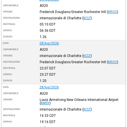
A320
AEROMOBILE
Frederick Douglass/Greater Rochester Intl
(
KROC
)
ORIGINE
internazionale di Charlotte
(
KCLT
)
DESTINAZIONE
05:10
EDT
PARTENZA
06:36
EDT
ARRIVO
1:26
DURATA
28/lug/2026
DATA
A320
AEROMOBILE
internazionale di Charlotte
(
KCLT
)
ORIGINE
Frederick Douglass/Greater Rochester Intl
(
KROC
)
DESTINAZIONE
22:07
EDT
PARTENZA
23:27
EDT
ARRIVO
1:20
DURATA
28/lug/2026
DATA
A320
AEROMOBILE
Louis Armstrong New Orleans International Airport
ORIGINE
(
KMSY
)
internazionale di Charlotte
(
KCLT
)
DESTINAZIONE
16:33
CDT
PARTENZA
19:16
EDT
ARRIVO