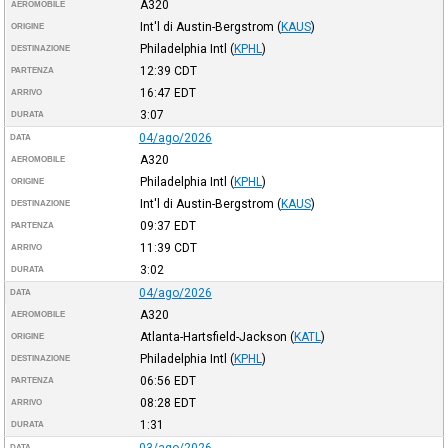
A320
AEROMOBILE
Int'l di Austin-Bergstrom
(
KAUS
)
ORIGINE
Philadelphia Intl
(
KPHL
)
DESTINAZIONE
12:39
CDT
PARTENZA
16:47
EDT
ARRIVO
3:07
DURATA
04/ago/2026
DATA
A320
AEROMOBILE
Philadelphia Intl
(
KPHL
)
ORIGINE
Int'l di Austin-Bergstrom
(
KAUS
)
DESTINAZIONE
09:37
EDT
PARTENZA
11:39
CDT
ARRIVO
3:02
DURATA
04/ago/2026
DATA
A320
AEROMOBILE
Atlanta-Hartsfield-Jackson
(
KATL
)
ORIGINE
Philadelphia Intl
(
KPHL
)
DESTINAZIONE
06:56
EDT
PARTENZA
08:28
EDT
ARRIVO
1:31
DURATA
03/ago/2026
DATA