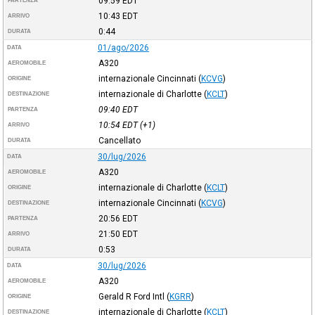
09:59
EDT
PARTENZA
10:43
EDT
ARRIVO
0:44
DURATA
01/ago/2026
DATA
A320
AEROMOBILE
internazionale Cincinnati
(
KCVG
)
ORIGINE
internazionale di Charlotte
(
KCLT
)
DESTINAZIONE
09:40
EDT
PARTENZA
10:54
EDT
(+1)
ARRIVO
Cancellato
DURATA
30/lug/2026
DATA
A320
AEROMOBILE
internazionale di Charlotte
(
KCLT
)
ORIGINE
internazionale Cincinnati
(
KCVG
)
DESTINAZIONE
20:56
EDT
PARTENZA
21:50
EDT
ARRIVO
0:53
DURATA
30/lug/2026
DATA
A320
AEROMOBILE
Gerald R Ford Intl
(
KGRR
)
ORIGINE
internazionale di Charlotte
(
KCLT
)
DESTINAZIONE