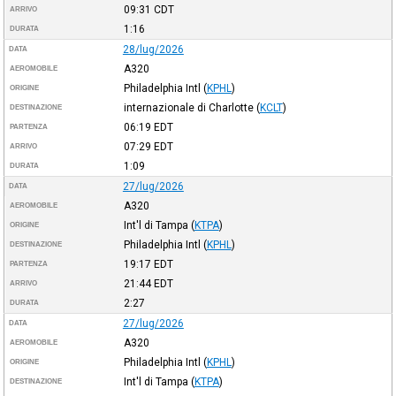
09:31
CDT
ARRIVO
1:16
DURATA
28/lug/2026
DATA
A320
AEROMOBILE
Philadelphia Intl
(
KPHL
)
ORIGINE
internazionale di Charlotte
(
KCLT
)
DESTINAZIONE
06:19
EDT
PARTENZA
07:29
EDT
ARRIVO
1:09
DURATA
27/lug/2026
DATA
A320
AEROMOBILE
Int'l di Tampa
(
KTPA
)
ORIGINE
Philadelphia Intl
(
KPHL
)
DESTINAZIONE
19:17
EDT
PARTENZA
21:44
EDT
ARRIVO
2:27
DURATA
27/lug/2026
DATA
A320
AEROMOBILE
Philadelphia Intl
(
KPHL
)
ORIGINE
Int'l di Tampa
(
KTPA
)
DESTINAZIONE