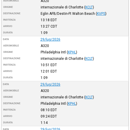
A320
AEROMOBILE
internazionale di Charlotte
(
KCLT
)
ORIGINE
Eglin AFB/Destin-Ft Walton Beach
(
KVPS
)
DESTINAZIONE
13:18
EDT
PARTENZA
13:27
CDT
ARRIVO
1:09
DURATA
29/lug/2026
DATA
A320
AEROMOBILE
Philadelphia Intl
(
KPHL
)
ORIGINE
internazionale di Charlotte
(
KCLT
)
DESTINAZIONE
10:51
EDT
PARTENZA
12:01
EDT
ARRIVO
1:09
DURATA
29/lug/2026
DATA
A320
AEROMOBILE
internazionale di Charlotte
(
KCLT
)
ORIGINE
Philadelphia Intl
(
KPHL
)
DESTINAZIONE
08:10
EDT
PARTENZA
09:24
EDT
ARRIVO
1:14
DURATA
29/lug/2026
DATA