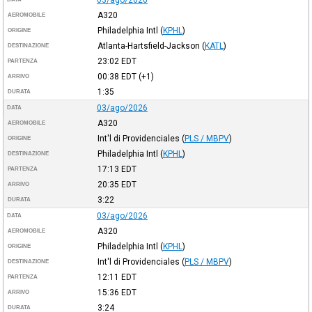
A320
AEROMOBILE
Philadelphia Intl
(
KPHL
)
ORIGINE
Atlanta-Hartsfield-Jackson
(
KATL
)
DESTINAZIONE
23:02
EDT
PARTENZA
00:38
EDT
(+1)
ARRIVO
1:35
DURATA
03/ago/2026
DATA
A320
AEROMOBILE
Int'l di Providenciales
(
PLS / MBPV
)
ORIGINE
Philadelphia Intl
(
KPHL
)
DESTINAZIONE
17:13
EDT
PARTENZA
20:35
EDT
ARRIVO
3:22
DURATA
03/ago/2026
DATA
A320
AEROMOBILE
Philadelphia Intl
(
KPHL
)
ORIGINE
Int'l di Providenciales
(
PLS / MBPV
)
DESTINAZIONE
12:11
EDT
PARTENZA
15:36
EDT
ARRIVO
3:24
DURATA