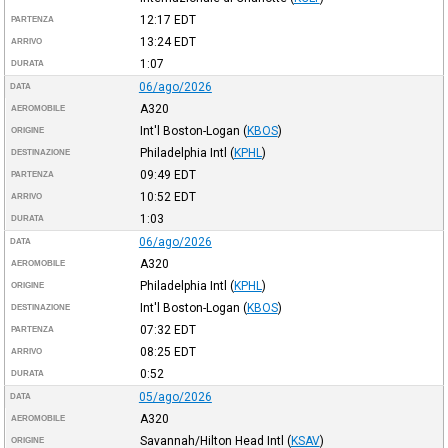
12:17
EDT
PARTENZA
13:24
EDT
ARRIVO
1:07
DURATA
06/ago/2026
DATA
A320
AEROMOBILE
Int'l Boston-Logan
(
KBOS
)
ORIGINE
Philadelphia Intl
(
KPHL
)
DESTINAZIONE
09:49
EDT
PARTENZA
10:52
EDT
ARRIVO
1:03
DURATA
06/ago/2026
DATA
A320
AEROMOBILE
Philadelphia Intl
(
KPHL
)
ORIGINE
Int'l Boston-Logan
(
KBOS
)
DESTINAZIONE
07:32
EDT
PARTENZA
08:25
EDT
ARRIVO
0:52
DURATA
05/ago/2026
DATA
A320
AEROMOBILE
Savannah/Hilton Head Intl
(
KSAV
)
ORIGINE