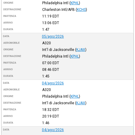
Philadelphia Intl
(
KPHL
)
ORIGINE
Charleston Intl/AFB
(
KCHS
)
DESTINAZIONE
11:19
EDT
PARTENZA
13:06
EDT
ARRIVO
1:47
DURATA
05/ago/2026
DATA
A320
AEROMOBILE
Int'l di Jacksonville
(
KJAX
)
ORIGINE
Philadelphia Intl
(
KPHL
)
DESTINAZIONE
07:00
EDT
PARTENZA
08:46
EDT
ARRIVO
1:45
DURATA
04/ago/2026
DATA
A320
AEROMOBILE
Philadelphia Intl
(
KPHL
)
ORIGINE
Int'l di Jacksonville
(
KJAX
)
DESTINAZIONE
18:32
EDT
PARTENZA
20:19
EDT
ARRIVO
1:46
DURATA
04/ago/2026
DATA