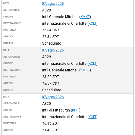
07/ago/2026
DATA
A320
AEROMOBILE
Int'l Generale Mitchell
(
KMKE
)
ORIGINE
internazionale di Charlotte
(
KCLT
)
DESTINAZIONE
15:04
CDT
PARTENZA
17:34
EDT
ARRIVO
Schedulato
DURATA
07/ago/2026
DATA
A320
AEROMOBILE
internazionale di Charlotte
(
KCLT
)
ORIGINE
Int'l Generale Mitchell
(
KMKE
)
DESTINAZIONE
13:22
EDT
PARTENZA
13:57
CDT
ARRIVO
Schedulato
DURATA
07/ago/2026
DATA
A320
AEROMOBILE
Int'l di Pittsburgh
(
KPIT
)
ORIGINE
internazionale di Charlotte
(
KCLT
)
DESTINAZIONE
10:46
EDT
PARTENZA
11:43
EDT
ARRIVO