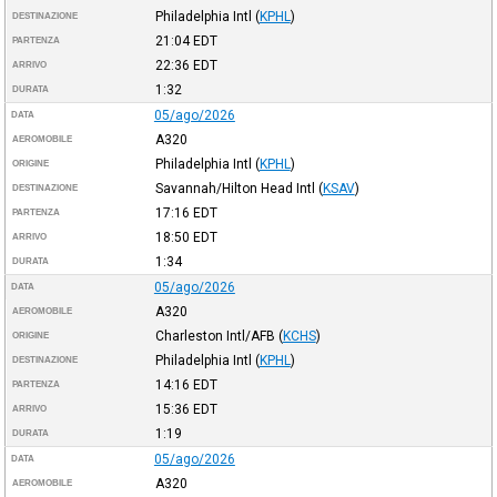
Philadelphia Intl
(
KPHL
)
DESTINAZIONE
21:04
EDT
PARTENZA
22:36
EDT
ARRIVO
1:32
DURATA
05/ago/2026
DATA
A320
AEROMOBILE
Philadelphia Intl
(
KPHL
)
ORIGINE
Savannah/Hilton Head Intl
(
KSAV
)
DESTINAZIONE
17:16
EDT
PARTENZA
18:50
EDT
ARRIVO
1:34
DURATA
05/ago/2026
DATA
A320
AEROMOBILE
Charleston Intl/AFB
(
KCHS
)
ORIGINE
Philadelphia Intl
(
KPHL
)
DESTINAZIONE
14:16
EDT
PARTENZA
15:36
EDT
ARRIVO
1:19
DURATA
05/ago/2026
DATA
A320
AEROMOBILE