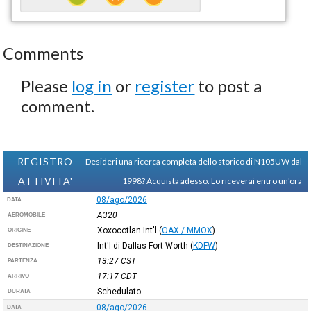
Comments
Please
log in
or
register
to post a
comment.
REGISTRO
Desideri una ricerca completa dello storico di N105UW dal
ATTIVITA'
1998?
Acquista adesso. Lo riceverai entro un'ora
08/ago/2026
DATA
A320
AEROMOBILE
Xoxocotlan Int'l
(
OAX / MMOX
)
ORIGINE
Int'l di Dallas-Fort Worth
(
KDFW
)
DESTINAZIONE
13:27
CST
PARTENZA
17:17
CDT
ARRIVO
Schedulato
DURATA
08/ago/2026
DATA