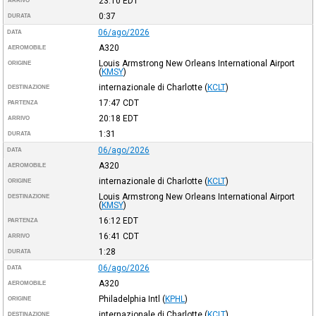
23:10
EDT
ARRIVO
0:37
DURATA
06/ago/2026
DATA
A320
AEROMOBILE
Louis Armstrong New Orleans International Airport
ORIGINE
(
KMSY
)
internazionale di Charlotte
(
KCLT
)
DESTINAZIONE
17:47
CDT
PARTENZA
20:18
EDT
ARRIVO
1:31
DURATA
06/ago/2026
DATA
A320
AEROMOBILE
internazionale di Charlotte
(
KCLT
)
ORIGINE
Louis Armstrong New Orleans International Airport
DESTINAZIONE
(
KMSY
)
16:12
EDT
PARTENZA
16:41
CDT
ARRIVO
1:28
DURATA
06/ago/2026
DATA
A320
AEROMOBILE
Philadelphia Intl
(
KPHL
)
ORIGINE
internazionale di Charlotte
(
KCLT
)
DESTINAZIONE