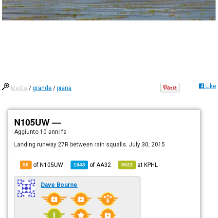
Like
Media
/
grande
/
piena
N105UW —
Aggiunto
10 anni fa
Landing runway 27R between rain squalls. July 30, 2015
of N105UW
of
AA32
at
KPHL
56
1848
5523
Dave Bourne