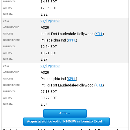
14:33
EDT
PARTENZA
17:06
EDT
ARRIVO
2:32
DURATA
27/lug/2026
DATA
A320
AEROMOBILE
Int'l di Fort Lauderdale-Hollywood
(
KFLL
)
ORIGINE
Philadelphia Intl
(
KPHL
)
DESTINAZIONE
10:54
EDT
PARTENZA
13:21
EDT
ARRIVO
2:27
DURATA
27/lug/2026
DATA
A320
AEROMOBILE
Philadelphia Intl
(
KPHL
)
ORIGINE
Int'l di Fort Lauderdale-Hollywood
(
KFLL
)
DESTINAZIONE
07:18
EDT
PARTENZA
09:22
EDT
ARRIVO
2:04
DURATA
Altro →
Acquista storico voli di N105UW in formato Excel →