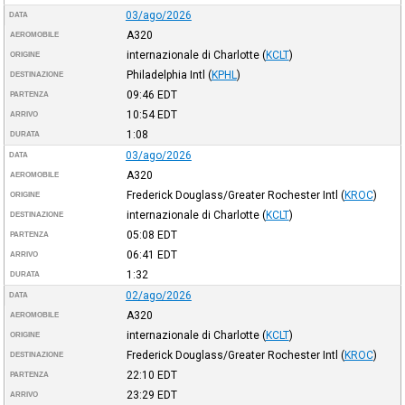
03/ago/2026
DATA
A320
AEROMOBILE
internazionale di Charlotte
(
KCLT
)
ORIGINE
Philadelphia Intl
(
KPHL
)
DESTINAZIONE
09:46
EDT
PARTENZA
10:54
EDT
ARRIVO
1:08
DURATA
03/ago/2026
DATA
A320
AEROMOBILE
Frederick Douglass/Greater Rochester Intl
(
KROC
)
ORIGINE
internazionale di Charlotte
(
KCLT
)
DESTINAZIONE
05:08
EDT
PARTENZA
06:41
EDT
ARRIVO
1:32
DURATA
02/ago/2026
DATA
A320
AEROMOBILE
internazionale di Charlotte
(
KCLT
)
ORIGINE
Frederick Douglass/Greater Rochester Intl
(
KROC
)
DESTINAZIONE
22:10
EDT
PARTENZA
23:29
EDT
ARRIVO