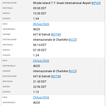
Rhode Island T. F. Green International Airport
(
KPVD
)
DESTINAZIONE
09:00
EDT
PARTENZA
10:35
EDT
ARRIVO
1:34
DURATA
30/lug/2026
DATA
A320
AEROMOBILE
Int'l di Detroit
(
KDTW
)
ORIGINE
internazionale di Charlotte
(
KCLT
)
DESTINAZIONE
06:14
EDT
PARTENZA
07:39
EDT
ARRIVO
1:24
DURATA
29/lug/2026
DATA
A320
AEROMOBILE
internazionale di Charlotte
(
KCLT
)
ORIGINE
Int'l di Detroit
(
KDTW
)
DESTINAZIONE
21:43
EDT
PARTENZA
22:56
EDT
ARRIVO
1:13
DURATA
29/lug/2026
DATA
A320
AEROMOBILE