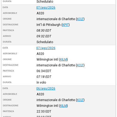
Schedulato
DURATA
07/ago/2026
DATA
A320
AEROMOBILE
internazionale di Charlotte
(
KCLT
)
ORIGINE
Int'l di Pittsburgh
(
KPIT
)
DESTINAZIONE
08:30
EDT
PARTENZA
09:32
EDT
ARRIVO
Schedulato
DURATA
07/ago/2026
DATA
A320
AEROMOBILE
Wilmington Intl
(
KILM
)
ORIGINE
internazionale di Charlotte
(
KCLT
)
DESTINAZIONE
06:34
EDT
PARTENZA
07:18
EDT
ARRIVO
In volo
DURATA
06/ago/2026
DATA
A320
AEROMOBILE
internazionale di Charlotte
(
KCLT
)
ORIGINE
Wilmington Intl
(
KILM
)
DESTINAZIONE
22:33
EDT
PARTENZA