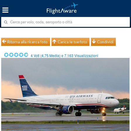
Ritorna alla ricerca foto
Carica le tue foto
Condividi
4
Voti (
4.75
Media) e
7.163
Visualizzazioni