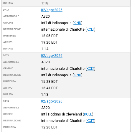
1:18
DURATA
02/ago/2026
DATA
A320
AEROMOBILE
Int'l di Indianapolis
(
KIND
)
ORIGINE
internazionale di Charlotte
(
KCLT
)
DESTINAZIONE
18:05
EDT
PARTENZA
19:20
EDT
ARRIVO
1:14
DURATA
02/ago/2026
DATA
A320
AEROMOBILE
internazionale di Charlotte
(
KCLT
)
ORIGINE
Int'l di Indianapolis
(
KIND
)
DESTINAZIONE
15:28
EDT
PARTENZA
16:41
EDT
ARRIVO
1:13
DURATA
02/ago/2026
DATA
A320
AEROMOBILE
Int'l Hopkins di Cleveland
(
KCLE
)
ORIGINE
internazionale di Charlotte
(
KCLT
)
DESTINAZIONE
12:20
EDT
PARTENZA